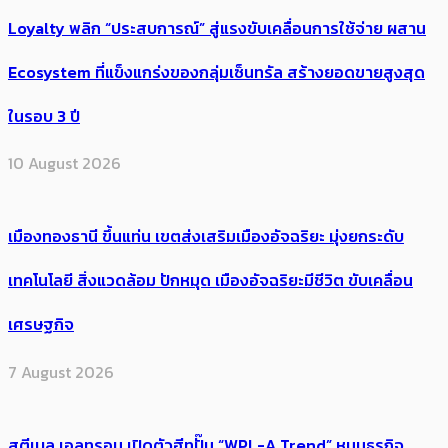
Loyalty พลิก “ประสบการณ์” สู่แรงขับเคลื่อนการใช้จ่าย ผสาน
Ecosystem ที่แข็งแกร่งของกลุ่มเซ็นทรัล สร้างยอดขายสูงสุด
ในรอบ 3 ปี
10 August 2026
เมืองทองธานี ขึ้นแท่น เขตส่งเสริมเมืองอัจฉริยะ มุ่งยกระดับ
เทคโนโลยี สิ่งแวดล้อม ปักหมุด เมืองอัจฉริยะมีชีวิต ขับเคลื่อน
เศรษฐกิจ
7 August 2026
สตีเบล เอลทรอน เปิดตัวฮีทปั๊ม “WPL-A Trend” หนุนธุรกิจ