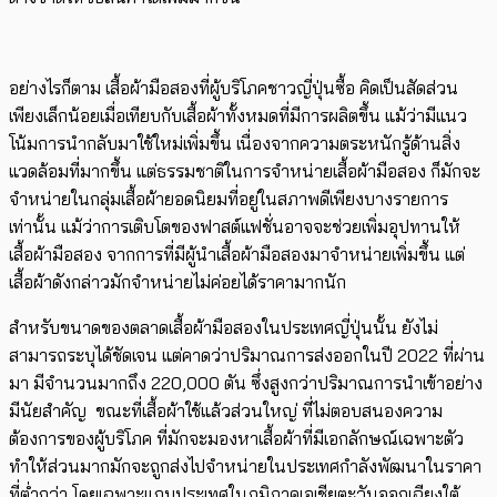
อย่างไรก็ตาม เสื้อผ้ามือสองที่ผู้บริโภคชาวญี่ปุ่นซื้อ คิดเป็นสัดส่วน
เพียงเล็กน้อยเมื่อเทียบกับเสื้อผ้าทั้งหมดที่มีการผลิตขึ้น แม้ว่ามีแนว
โน้มการนำกลับมาใช้ใหม่เพิ่มขึ้น เนื่องจากความตระหนักรู้ด้านสิ่ง
แวดล้อมที่มากขึ้น แต่ธรรมชาติในการจำหน่ายเสื้อผ้ามือสอง ก็มักจะ
จำหน่ายในกลุ่มเสื้อผ้ายอดนิยมที่​อยู่ในสภาพดีเพียงบางรายการ
เท่านั้น แม้ว่าการเติบโตของฟาสต์แฟชั่นอาจจะช่วยเพิ่มอุปทานให้
เสื้อผ้ามือสอง จากการที่มีผู้นำ​เสื้อผ้ามือสองมาจำหน่ายเพิ่มขึ้น แต่
เสื้อผ้าดังกล่าวมักจำหน่ายไม่ค่อยได้ราคามากนัก
สำหรับขนาดของตลาดเสื้อผ้ามือสอง​ในประเทศญี่ปุ่นนั้น ยังไม่
สามารถระบุได้ชัดเจน แต่คาดว่าปริมาณการส่งออกในปี 2022 ที่ผ่าน
มา มีจำนวนมากถึง 220,000 ตัน ซึ่งสูงกว่าปริมาณการนำเข้าอย่าง
มีนัยสำคัญ ​ ขณะที่เสื้อผ้าใช้แล้วส่วนใหญ่ ที่ไม่ตอบสนองความ
ต้องการของผู้บริโภค ที่มักจะมองหาเสื้อผ้าที่มีเอกลักษณ์เฉพาะตัว
ทำให้ส่วนมากมักจะถูกส่งไปจำหน่ายในประเทศกำลังพัฒนาในราคา
ที่ต่ำกว่า โดยเฉพาะแถบประเทศในภูมิภาคเอเชียตะวันออกเฉียงใต้