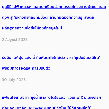
มูลนิธิแม่ฟ้าหลวงฯ ถอดบทเรียน 4 ทศวรรษโครงการพัฒนาดอย
ตุงฯ สู่ ‘มหาวิทยาลัยที่มีชีวิต’ ถ่ายทอดองค์ความรู้ ส่งต่อ
หลักสูตรความยั่งยืนให้องค์กรยุคใหม่
2 August 2026
รับมือ ‘ไฟ ฝุ่น แล้ง น้ำ’ มหันตภัยใกล้ตัว จาก ‘ซูเปอร์เอลนีโญ’
พร้อมทางรอดและการปรับตัว
30 July 2026
แฟชั่นไอเทมจาก ‘ถุงน้ำยาล้างไตใช้แล้ว’ แวนทีฟ X ม.เกษตรฯ
ต่อยอดแนวคิด Upcycling มอบชีวิตใหม่ให้วัสดุเหลือใช้