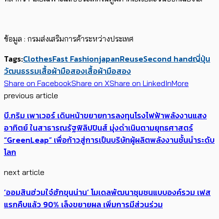
ข้อมูล : กรมส่งเสริมการค้าระหว่างประเทศ
Tags:
Clothes
Fast Fashion
japan
Reuse
Second hand
ญี่ปุ่น
วัฒนธรรมเสื้อผ้ามือสอง
เสื้อผ้ามือสอง
Share on Facebook
Share on X
Share on LinkedIn
More
previous article
บี.กริม เพาเวอร์ เดินหน้าขยายการลงทุนโรงไฟฟ้าพลังงานแสง
อาทิตย์ ในสาธารณรัฐฟิลิปปินส์ มุ่งดำเนินตามยุทธศาสตร์
“GreenLeap” เพื่อก้าวสู่การเป็นบริษัทผู้ผลิตพลังงานชั้นนำระดับ
โลก
next article
‘ออมสินฮ่วมใจ๋ฮักขุนน่าน’ โมเดลพัฒนาชุมชนแบบองค์รวม เฟส
แรกคืบแล้ว 90% เล็งขยายผล เพิ่มการมีส่วนร่วม