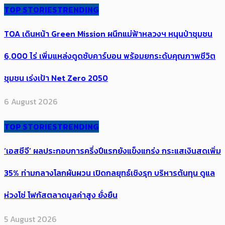
TOP STORIES
TRENDING
TOA เดินหน้า Green Mission ผนึกแม่ฟ้าหลวงฯ หนุนป่าชุมชน
6,000 ไร่ เพิ่ม​แหล่งดูดซับคาร์บอน พร้อมยกระดับคุณภาพชีวิต
ชุมชน เร่งเป้า​ Net Zero 2050
6 August 2026
TOP STORIES
TRENDING
‘เอสซีจี’ ผลประกอบการครึ่งปีแรกยังแข็งแกร่ง กระแสเงินสดเพิ่ม
35% ท่ามกลางโลกผันผวน เปิดกลยุทธ์เชิงรุก บริหารต้นทุน ดูแล
ห่วงโซ่ โฟกัสตลาดมูลค่าสูง ยั่งยืน
5 August 2026