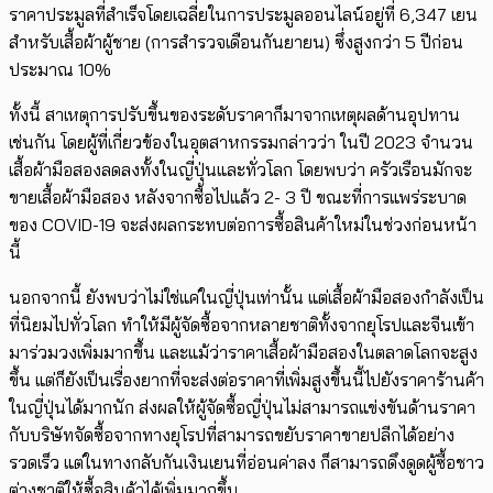
ราคาประมูลที่สำเร็จโดยเฉลี่ยในการประมูลออนไลน์อยู่ที่ 6,347 เยน
สำหรับเสื้อผ้าผู้ชาย (การสำรวจเดือนกันยายน) ซึ่งสูงกว่า 5 ปีก่อน
ประมาณ 10%
ทั้งนี้ สาเหตุการปรับขึ้นของระดับราคาก็มาจากเหตุผลด้านอุปทาน
เช่นกัน โดยผู้ที่เกี่ยวข้องในอุตสาหกรรมกล่าวว่า ในปี 2023 ​จำนวน
เสื้อผ้ามือสองลดลงทั้งในญี่ปุ่นและทั่วโลก โดยพบว่า ครัวเรือนมักจะ
ขายเสื้อผ้ามือสอง หลังจากซื้อไปแล้ว 2- 3 ปี ขณะที่การ​แพร่ระบาด
ของ COVID-19 จะส่งผลกระทบต่อการซื้อสินค้าใหม่ในช่วงก่อนหน้า
นี้
นอกจากนี้ ยังพบว่าไม่ใช่แค่ในญี่ปุ่นเท่านั้น แต่เสื้อผ้ามือสองกำลังเป็น
ที่นิยมไปทั่วโลก ทำให้มีผู้จัดซื้อจากหลายชาติทั้งจากยุโรปและจีนเข้า
มาร่วมวงเพิ่มมากขึ้น และแม้ว่าราคาเสื้อผ้ามือสองในตลาดโลกจะสูง
ขึ้น แต่ก็ยังเป็นเรื่องยากที่จะส่งต่อราคาที่เพิ่มสูงขึ้นนี้ไปยังราคาร้านค้า
ในญี่ปุ่นได้มากนัก ​ส่งผลให้ผู้จัดซื้อญี่ปุ่นไม่สามารถแข่งขันด้านราคา
กับบริษัทจัดซื้อจากทางยุโรปที่สามารถขยับราคาขายปลีกได้อย่าง
รวดเร็ว แต่ในทางกลับกันเงินเยนที่อ่อนค่าลง ก็สามารถดึงดูดผู้ซื้อชาว
ต่างชาติให้ซื้อสินค้าได้เพิ่มมากขึ้น