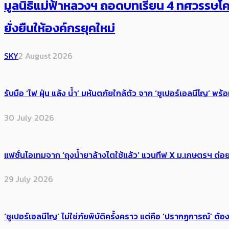
มูลนิธิแม่ฟ้าหลวงฯ ถอดบทเรียน 4 ทศวรรษโคร
ยั่งยืนให้องค์กรยุคใหม่
SKY
2 August 2026
รับมือ ‘ไฟ ฝุ่น แล้ง น้ำ’ มหันตภัยใกล้ตัว จาก ‘ซูเปอร์เอลนีโญ’ 
30 July 2026
แฟชั่นไอเทมจาก ‘ถุงน้ำยาล้างไตใช้แล้ว’ แวนทีฟ X ม.เกษตรฯ ต่อย
29 July 2026
‘ซูเปอร์เอลนีโญ’ ไม่ใช่ภัยพิบัติครั้งคราว แต่คือ ‘ปรากฏการณ์’ ​ต