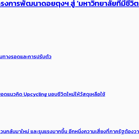
งการพัฒนาดอยตุงฯ สู่ ‘มหาวิทยาลัยที่มีชีวิ
พร้อมทางรอดและการปรับตัว
อดแนวคิด Upcycling มอบชีวิตใหม่ให้วัสดุเหลือใช้
้อง​วนกลับมาใหม่ และรุนแรงมากขึ้น อีกหนึ่งความเสี่ยงที่ภาครัฐต้อง