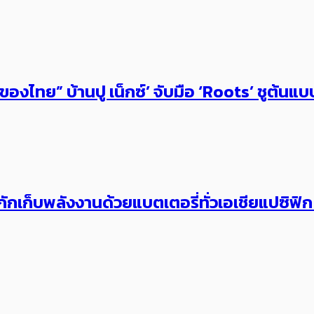
งไทย” บ้านปู เน็กซ์’ จับมือ ‘Roots’ ​ชูต้น
ะบบกักเก็บพลังงานด้วยแบตเตอรี่ทั่วเอเชียแปซิฟิ