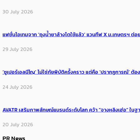
30 July 2026
แฟชั่นไอเทมจาก ‘ถุงน้ำยาล้างไตใช้แล้ว’ แวนทีฟ X ม.เกษตรฯ ต่อย
29 July 2026
‘ซูเปอร์เอลนีโญ’ ไม่ใช่ภัยพิบัติครั้งคราว แต่คือ ‘ปรากฏการณ์’ ​ต
24 July 2026
AVATR เสริมภาพลักษณ์แบรนด์ระดับโลก คว้า “จางหลิงเฮ่อ” ใ
20 July 2026
PR News