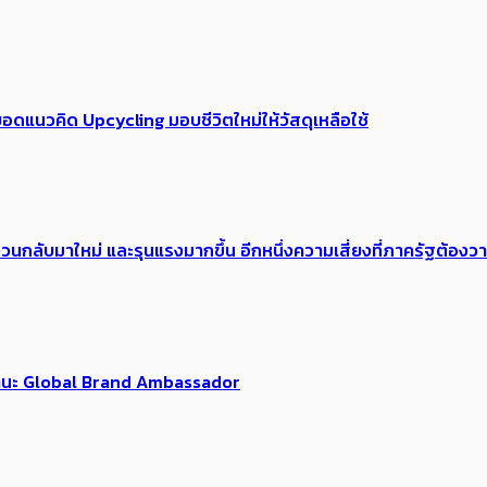
อดแนวคิด Upcycling มอบชีวิตใหม่ให้วัสดุเหลือใช้
้อง​วนกลับมาใหม่ และรุนแรงมากขึ้น อีกหนึ่งความเสี่ยงที่ภาครัฐต้อง
นฐานะ Global Brand Ambassador