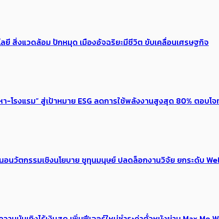
ลยี สิ่งแวดล้อม ปักหมุด เมืองอัจฉริยะมีชีวิต ขับเคลื่อนเศรษฐกิจ
งหา-โรงแรม” สู่เป้าหมาย ESG ลดการใช้พลังงานสูงสุด 80% ตอบโจท
้อเสนอนวัตกรรมเชิงนโยบาย ชูทุนมนุษย์ ปลดล็อกงานวิจัย ยกระดับ
ณ์ความบันเทิงไร้เงินสด เพิ่มฟีเจอร์ใหม่ชำระค่าตั๋วหนังผ่าน Max 