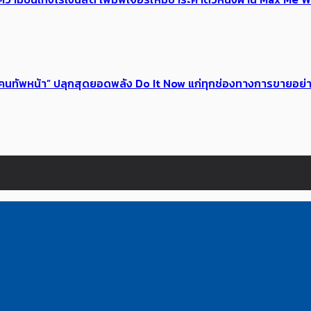
 ของคนทัพหน้า” ปลุกสุดยอดพลัง Do It Now แก่ทุกช่องทางการขายอย