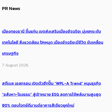
PR News
เมืองทองธานี ขึ้นแท่น เขตส่งเสริมเมืองอัจฉริยะ มุ่งยกระดับ
เทคโนโลยี สิ่งแวดล้อม ปักหมุด เมืองอัจฉริยะมีชีวิต ขับเคลื่อน
เศรษฐกิจ
7 August 2026
สตีเบล เอลทรอน เปิดตัวฮีทปั๊ม “WPL-A Trend” หนุนธุรกิจ
“อสังหา-โรงแรม” สู่เป้าหมาย ESG ลดการใช้พลังงานสูงสุด
80% ตอบโจทย์ดีมานด์อาคารสีเขียวยุคใหม่