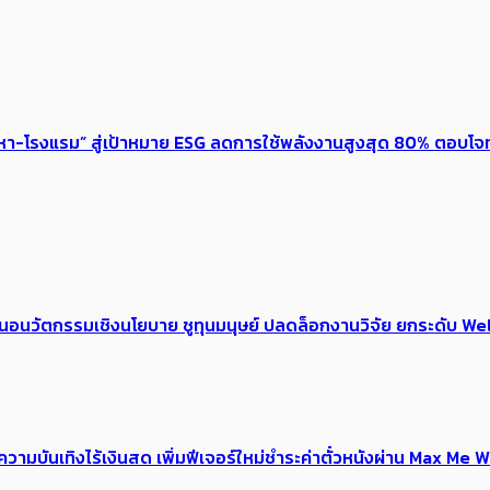
งหา-โรงแรม” สู่เป้าหมาย ESG ลดการใช้พลังงานสูงสุด 80% ตอบโจท
้อเสนอนวัตกรรมเชิงนโยบาย ชูทุนมนุษย์ ปลดล็อกงานวิจัย ยกระดับ
ณ์ความบันเทิงไร้เงินสด เพิ่มฟีเจอร์ใหม่ชำระค่าตั๋วหนังผ่าน Max 