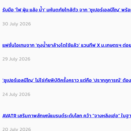
รับมือ ‘ไฟ ฝุ่น แล้ง น้ำ’ มหันตภัยใกล้ตัว จาก ‘ซูเปอร์เอลนีโญ’ 
30 July 2026
แฟชั่นไอเทมจาก ‘ถุงน้ำยาล้างไตใช้แล้ว’ แวนทีฟ X ม.เกษตรฯ ต่อย
29 July 2026
‘ซูเปอร์เอลนีโญ’ ไม่ใช่ภัยพิบัติครั้งคราว แต่คือ ‘ปรากฏการณ์’ ​ต
24 July 2026
AVATR เสริมภาพลักษณ์แบรนด์ระดับโลก คว้า “จางหลิงเฮ่อ” ใ
20 July 2026