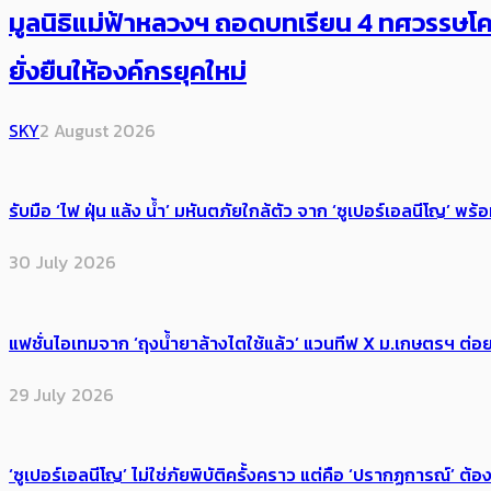
มูลนิธิแม่ฟ้าหลวงฯ ถอดบทเรียน 4 ทศวรรษโคร
ยั่งยืนให้องค์กรยุคใหม่
SKY
2 August 2026
รับมือ ‘ไฟ ฝุ่น แล้ง น้ำ’ มหันตภัยใกล้ตัว จาก ‘ซูเปอร์เอลนีโญ’ 
30 July 2026
แฟชั่นไอเทมจาก ‘ถุงน้ำยาล้างไตใช้แล้ว’ แวนทีฟ X ม.เกษตรฯ ต่อย
29 July 2026
‘ซูเปอร์เอลนีโญ’ ไม่ใช่ภัยพิบัติครั้งคราว แต่คือ ‘ปรากฏการณ์’ ​ต