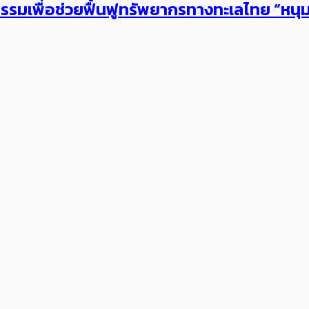
รมเพื่อช่วยฟื้นฟูทรัพยากรทางทะเลไทย “หนุมา