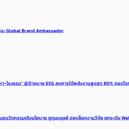
นฐานะ Global Brand Ambassador
งหา-โรงแรม” สู่เป้าหมาย ESG ลดการใช้พลังงานสูงสุด 80% ตอบโจท
้อเสนอนวัตกรรมเชิงนโยบาย ชูทุนมนุษย์ ปลดล็อกงานวิจัย ยกระดับ