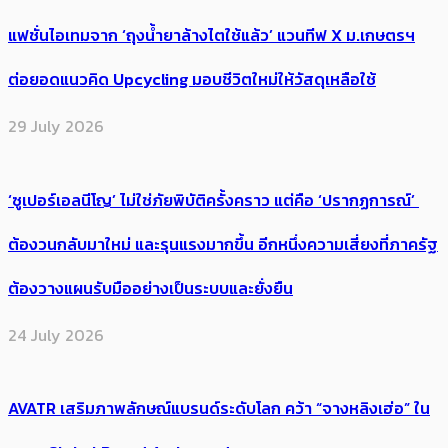
แฟชั่นไอเทมจาก ‘ถุงน้ำยาล้างไตใช้แล้ว’ แวนทีฟ X ม.เกษตรฯ
ต่อยอดแนวคิด Upcycling มอบชีวิตใหม่ให้วัสดุเหลือใช้
29 July 2026
‘ซูเปอร์เอลนีโญ’ ไม่ใช่ภัยพิบัติครั้งคราว แต่คือ ‘ปรากฏการณ์’ ​
ต้อง​วนกลับมาใหม่ และรุนแรงมากขึ้น อีกหนึ่งความเสี่ยงที่ภาครัฐ
ต้องวางแผนรับมืออย่างเป็นระบบและยั่งยืน
24 July 2026
AVATR เสริมภาพลักษณ์แบรนด์ระดับโลก คว้า “จางหลิงเฮ่อ” ใน