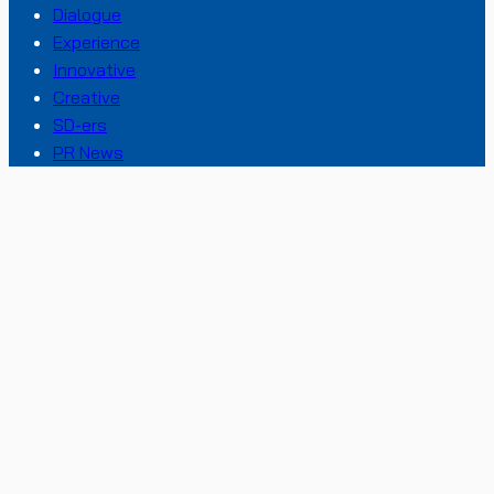
Dialogue
Experience
Innovative
Creative
SD-ers
PR News