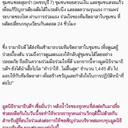
ชุมชนซอยสุเหร่า (เพชรบุรี 7) ชุมชนซอยสวนเงิน และชุมชนสระแก้ว
เพื่อแก้ปัญหาเตียงเต็มได้ในระดับนึง และลดความรุนแรง การแพร่
ระบาดของโรค ผ่านการร่วมแรง ร่วมใจของทีมจิตอาสาในชุมชน ที่
ผลัดเปลี่ยนหมุนเวียนกันตลอด 24 ชั่วโมง
ซึ่ง รามาธิบดี ได้ส่งทีมเข้ามาอบรมทีมจิตอาสาในชุมชน เพื่อดูแลผู้
ป่วยเบื้องต้น รวมถึงการดูแลตนเองให้กลับสู่ชุมชนได้โดยอย่าง
ปลอดภัย ถือเป็นความร่วมมือร่วมใจที่ดี นอกจากนี้ทางมูลนิธิรามาธิ
บดีฯ ยังได้นำเสื้อโปโล “คำว่าให้…ไม่สิ้นสุด” จำนวน 1,445 ตัว ไป
มอบให้กับทีมจิตอาสา เพื่อสร้างขวัญและกำลังใจในการปฏิบัติหน้าที่
ต่อไป”
มูลนิธิรามาธิบดีฯ เชื่อมั่นว่า พลังน้ำใจของทุกคนที่ส่งต่อกันมาเพื่อ
ช่วยเหลือกันในวันนี้จะทำให้พวกเราทุกคนผ่านวิกฤตินี้ไปด้วยกัน
สำหรับผู้ที่สนใจร่วมส่งต่อการให้ขอเชิญร่วมบริจาคสมทบทุนมูลนิธิ
รามาธิบดีฯ ตามช่องทางต่อไปนี้