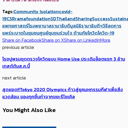
Tags:
Community Isolation
covid-
19
CSR
ramafoundation
SDThailand
Sharing
Success
Sustaina
แพทยศาสตร์โรงพยาบาลรามาธิบดี
มูลนิธิรามาธิบดีฯ
วิธีลดการ
แพร่ระบาดในชุมชน
ศูนย์ชุมชนร่วมใจ ต้านภัยโควิด
โควิด-19
Share on Facebook
Share on X
Share on LinkedIn
More
previous article
โรชปูพรมชุดตรวจโควิดแบบ Home Use ประเดิมล็อตแรก 3 ล้าน
เทสต์ต้นส.ค.นี้
next article
สุดยอด!!Tokyo 2020 Olympics ก้าวสู่ยุคมหกรรมกีฬาเพื่อสิ่ง
แวดล้อม ของทุกชิ้นทำจากขยะรีไซเคิล
You Might Also Like