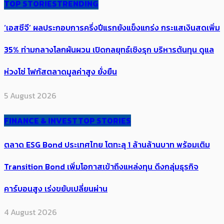
TOP STORIES
TRENDING
‘เอสซีจี’ ผลประกอบการครึ่งปีแรกยังแข็งแกร่ง กระแสเงินสดเพิ่ม
35% ท่ามกลางโลกผันผวน เปิดกลยุทธ์เชิงรุก บริหารต้นทุน ดูแล
ห่วงโซ่ โฟกัสตลาดมูลค่าสูง ยั่งยืน
5 August 2026
FINANCE & INVEST
TOP STORIES
ตลาด ESG Bond ประเทศไทย โตทะลุ 1 ล้านล้านบาท พร้อมเติม
Transition Bond เพิ่มโอกาสเข้าถึงแหล่งทุน ดึงกลุ่มธุรกิจ
คาร์บอนสูง เร่งขยับเปลี่ยนผ่าน
4 August 2026