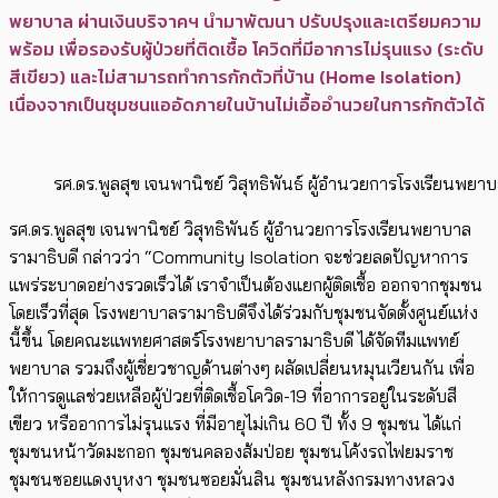
พยาบาล ผ่านเงินบริจาคฯ นำมาพัฒนา ปรับปรุงและเตรียมความ
พร้อม เพื่อรองรับผู้ป่วยที่ติดเชื้อ โควิดที่มีอาการไม่รุนแรง (ระดับ
สีเขียว) และไม่สามารถทำการกักตัวที่บ้าน (Home Isolation)
เนื่องจากเป็นชุมชนแออัดภายในบ้านไม่เอื้ออำนวยในการกักตัวได้
รศ.ดร.พูลสุข เจนพานิชย์ วิสุทธิพันธ์ ผู้อำนวยการโรงเรียนพยา
รศ.ดร.พูลสุข เจนพานิชย์ วิสุทธิพันธ์ ผู้อำนวยการโรงเรียนพยาบาล
รามาธิบดี กล่าวว่า “Community Isolation จะช่วยลดปัญหาการ
แพร่ระบาดอย่างรวดเร็วได้ เราจำเป็นต้องแยกผู้ติดเชื้อ ออกจากชุมชน
โดยเร็วที่สุด โรงพยาบาลรามาธิบดีจึงได้ร่วมกับชุมชนจัดตั้งศูนย์แห่ง
นี้ขึ้น โดยคณะแพทยศาสตร์โรงพยาบาลรามาธิบดี ได้จัดทีมแพทย์
พยาบาล รวมถึงผู้เชี่ยวชาญด้านต่างๆ ผลัดเปลี่ยนหมุนเวียนกัน เพื่อ
ให้การดูแลช่วยเหลือผู้ป่วยที่ติดเชื้อโควิด-19 ที่อาการอยู่ในระดับสี
เขียว หรืออาการไม่รุนแรง ที่มีอายุไม่เกิน 60 ปี ทั้ง 9 ชุมชน ได้แก่
ชุมชนหน้าวัดมะกอก ชุมชนคลองส้มป่อย ชุมชนโค้งรถไฟยมราช
ชุมชนซอยแดงบุหงา ชุมชนซอยมั่นสิน ชุมชนหลังกรมทางหลวง