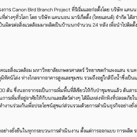
าร Canon Bird Branch Project ที่ริเริ่มและก่อตั้งโดย บริษัท แคนนอน
้นที่ต่างๆทั่วโลก โดย บริษัท แคนนอน มาร์เก็ตติ้ง (ไทยแลนด์) จำกัด ไ
ิตรต่อสิ่งแวดล้อมมาผลิตเป็นบ้านนกจำนวน 24 หลัง เพื่อนำไปติดตั้งบนต
อจาก คณะสิ่งแวดล้อม มหาวิทยาลัยเกษตรศาสตร์ วิทยาเขตกำแพงแสน จ.นคร
ภูมิทัศน์โล่ง ห่างไกลจากอาคารสูงและชุมชน รวมถึงอยู่ใกล้บึงน้ำซึ่งเป
ต้น ซึ่งนอกจากจะเป็นการเพิ่มพื้นที่สีเขียวให้กับป่าชุมชนแล้ว ต้นสารภ
เพิ่มที่อยู่อาศัยให้กับนกและสัตว์ต่างๆ ได้มีแหล่งพักพิงที่ปลอดภัยในร
ำงานร่วมกันเพื่อประโยชน์สุขแก่ส่วนรวมด้วยการดําเนินธุรกิจอย่างยั
ิจอย่างยั่งยืนในทุกกระบวนการดําเนินงาน ตั้งแต่การออกแบบ การผลิต 