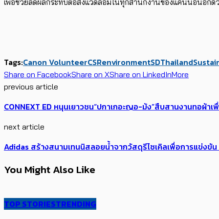
เพื่อช่วยลดผลกระทบต่อสิ่งแวดล้อมในทุกสำนักงานของแคนนอนอีกด้
Tags:
Canon Volunteer
CSR
environment
SDThailand
Sustain
Share on Facebook
Share on X
Share on LinkedIn
More
previous article
CONNEXT ED หนุนเยาวชน“ปกาเกอะญอ-ม้ง”สืบสานงานทอผ้าเพื่อปูคว
next article
Adidas สร้างสนามเทนนิสลอยน้ำจากวัสดุรีไซเคิลเพื่อการแข่งขั
You Might Also Like
TOP STORIES
TRENDING