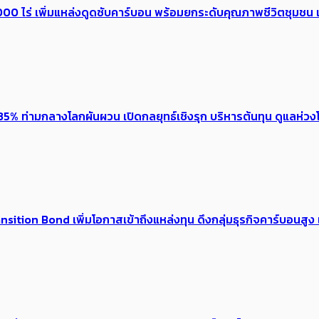
0 ไร่ เพิ่ม​แหล่งดูดซับคาร์บอน พร้อมยกระดับคุณภาพชีวิตชุมชน เ
5% ท่ามกลางโลกผันผวน เปิดกลยุทธ์เชิงรุก บริหารต้นทุน ดูแลห่วงโซ
tion Bond เพิ่มโอกาสเข้าถึงแหล่งทุน ดึงกลุ่มธุรกิจคาร์บอนสูง เ