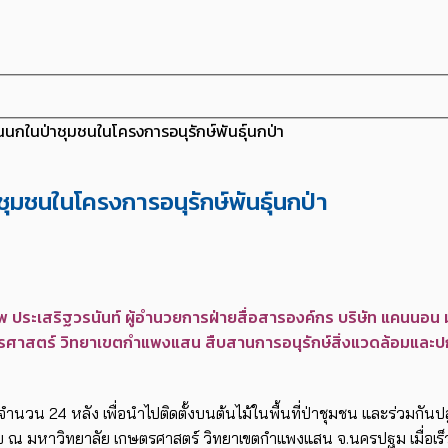
กในป่าชุมชนในโครงการอนุรักษ์พันธุ์นกป่า
มชนในโครงการอนุรักษ์พันธุ์นกป่า
ประเสริฐวรนันท์ ผู้อำนวยการฝ่ายสื่อสารองค์กร บริษัท แคนนอน ม
ศาสตร์ วิทยาเขตกำแพงแสน สืบสานการอนุรักษ์สิ่งแวดล้อมและปกป
24 หลัง เพื่อนำไปติดตั้งบนต้นไม้ในพื้นที่ป่าชุมชน และร่วมกันปลูกต้นส
ภัย ณ มหาวิทยาลัย เกษตรศาสตร์ วิทยาเขตกำแพงแสน จ.นครปฐม เมื่อเร็ว