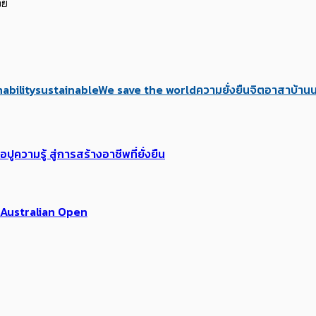
วย
ability
sustainable
We save the world
ความยั่งยืน
จิตอาสา
บ้าน
ามรู้ สู่การสร้างอาชีพที่ยั่งยืน
น Australian Open