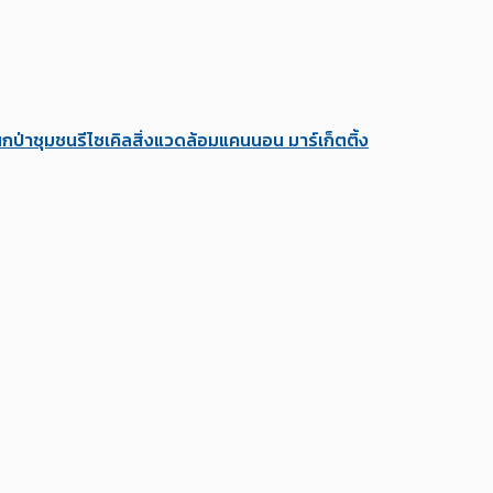
นก
ป่าชุมชน
รีไซเคิล
สิ่งแวดล้อม
แคนนอน มาร์เก็ตติ้ง