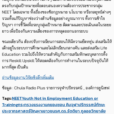
ตรงกับกลุ่มเป้าหมายเพื่อตอบสนองความต้องการประชากรกลุ่ม
NEET ​โดยเฉพาะ ทั้งเรื่องของข้อกฏหมาย นโนบาย หรือกลยุทธ์ต่างๆ
รวมทั้งแก้ปัญหาช่องว่างด้านข้อมูลอย่างบูรณาการ ทั้งการเข้าใจ
ปัญหา การชี้วัดเพื่อระบุกลุ่มเป้าหมาย ติดตามและประเมินผลในระยะ
ยาว เพื่อป้องกันความเสี่ยงของการหลุดออกนอกระบบ
ขณะเดียวกัน ต้องปรับการเรียนการสอนให้มีความยืดหยุ่น ส่งเสริมให้
เด็กอยู่ในระบบการศึกษาและไม่เลิกเรียนกลางคัน และส่งเสริม Life
Education รวมไปถึงให้ความสำคัญกับการเสริมทักษะบุคลากรทั้ง
การ Reskill Upskill ให้สอดคล้องกับการทำงานในระบบปัจจุบันให้
มากที่สุด เป็นต้น
อ่านข้อมูลงานวิจัยเชิงลึกเพิ่มเติม
ข้อมูล : Chula Radio Plus รายการจุฬาปริทรรศน์ , องค์การยูนิเซฟ
Tags:
NEET
Youth Not in Employment Education or
Training
กระทรวงแรงงาน
คยองซอน คิม
จุฬาปริทรรศน์
ทักษะ
ประชากรศาสตร์
ปัญหาเยาวชน
รศ.ดร.รัตติยา ภูลออ
วิทยาลัย