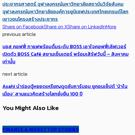
ประชากรศาสตร์ จุฬาลงกรณ์มหาวิทยาลัย
สถาบันวิจัยสังคม
จุฬาลงกรณ์มหาวิทยาลัย
องค์การยูนิเซฟประเทศไทย
เทรนด์โลก
เยาวชน
โครงสร้างประชากร
Share on Facebook
Share on X
Share on LinkedIn
More
previous article
บอส คอฟฟี่ กาแฟพร้อมดื่มระดับ BOSS เอาใจคอฟฟี่เลิฟเวอร์
เปิดตัว BOSS Café สยามเซ็นเตอร์ พร้อมเสิร์ฟวันนี้ – สิงหาคม
เท่านั้น
next article
Asahi นำร่องตู้หยอดเหรียญดูดซับคาร์บอน ชูคอนเซ็ปต์ ‘ป่าใน
เมือง’ สานแนวคิดสร้างโลก​ยั่งยืน 100 ปี
You Might Also Like
FINANCE & INVEST
TOP STORIES