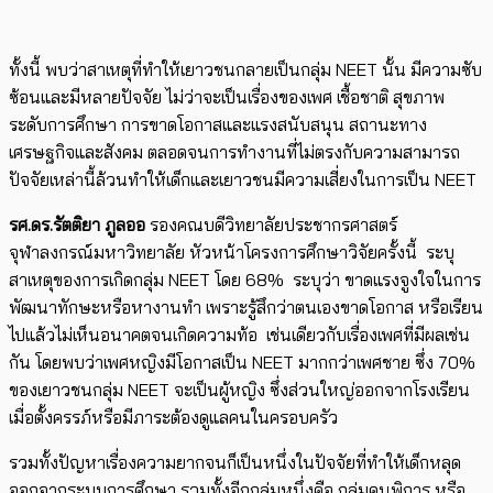
ทั้งนี้ พบว่าสาเหตุที่ทำให้เยาวชนกลายเป็นกลุ่ม NEET
นั้น มีความซับ
ซ้อนและมีหลายปัจจัย ไม่ว่าจะเป็นเรื่องของเพศ เชื้อชาติ สุขภาพ
ระดับการศึกษา การขาดโอกาสและแรงสนับสนุน สถานะทาง
เศรษฐกิจและสังคม ตลอดจนการทำงานที่ไม่ตรงกับความสามารถ
ปัจจัยเหล่านี้ล้วนทำให้เด็กและเยาวชนมีความเสี่ยงในการเป็น NEET
รศ.ดร.รัตติยา ภูลออ
รองคณบดีวิทยาลัยประชากรศาสตร์
จุฬาลงกรณ์มหาวิทยาลัย หัวหน้าโครงการศึกษาวิจัยครั้งนี้ ระบุ
สาเหตุของการเกิดกลุ่ม NEET โดย 68% ระบุว่า ขาดแรงจูงใจในการ
พัฒนาทักษะหรือหางานทำ
เพราะรู้สึกว่าตนเองขาดโอกาส หรือเรียน
ไปแล้วไม่เห็นอนาคตจนเกิดความท้อ เช่นเดียวกับเรื่องเพศที่มีผลเช่น
กัน โดยพบว่าเพศหญิงมีโอกาสเป็น NEET มากกว่าเพศชาย ซึ่ง 70%
ของเยาวชนกลุ่ม NEET จะเป็นผู้หญิง ซึ่งส่วนใหญ่ออกจากโรงเรียน
เมื่อตั้งครรภ์หรือมีภาระต้องดูแลคนในครอบครัว
รวมทั้งปัญหาเรื่องความยากจนก็เป็นหนึ่งในปัจจัยที่ทำให้เด็กหลุด
ออกจากระบบการศึกษา รวมทั้งอีกกลุ่มหนึ่งคือ กลุ่มคนพิการ หรือ