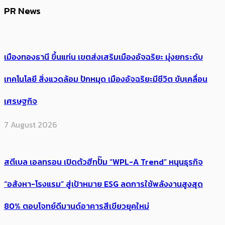
PR News
เมืองทองธานี ขึ้นแท่น เขตส่งเสริมเมืองอัจฉริยะ มุ่งยกระดับ
เทคโนโลยี สิ่งแวดล้อม ปักหมุด เมืองอัจฉริยะมีชีวิต ขับเคลื่อน
เศรษฐกิจ
7 August 2026
สตีเบล เอลทรอน เปิดตัวฮีทปั๊ม “WPL-A Trend” หนุนธุรกิจ
“อสังหา-โรงแรม” สู่เป้าหมาย ESG ลดการใช้พลังงานสูงสุด
80% ตอบโจทย์ดีมานด์อาคารสีเขียวยุคใหม่