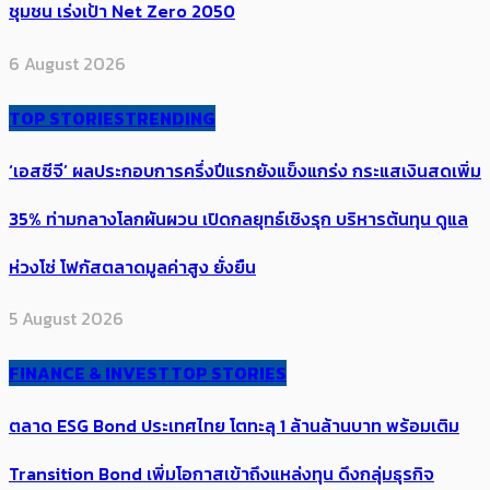
ชุมชน เร่งเป้า​ Net Zero 2050
6 August 2026
TOP STORIES
TRENDING
‘เอสซีจี’ ผลประกอบการครึ่งปีแรกยังแข็งแกร่ง กระแสเงินสดเพิ่ม
35% ท่ามกลางโลกผันผวน เปิดกลยุทธ์เชิงรุก บริหารต้นทุน ดูแล
ห่วงโซ่ โฟกัสตลาดมูลค่าสูง ยั่งยืน
5 August 2026
FINANCE & INVEST
TOP STORIES
ตลาด ESG Bond ประเทศไทย โตทะลุ 1 ล้านล้านบาท พร้อมเติม
Transition Bond เพิ่มโอกาสเข้าถึงแหล่งทุน ดึงกลุ่มธุรกิจ