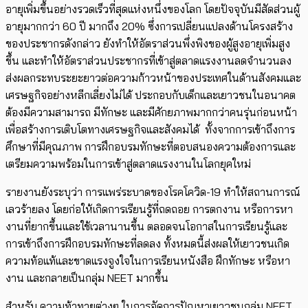
อายุเพิ่มขึ้นอย่างรวดเร็วที่สุดแห่งหนึ่งของโลก โดยปัจจุบันมีสัดส่วนผู้
อายุมากกว่า 60 ปี มากถึง 20% ซึ่งการเปลี่ยนแปลงด้านโครงสร้าง
ของประชากรดังกล่าว ยังทำให้อัตราส่วนพึ่งพิงของผู้สูงอายุเพิ่มสูง
ขึ้น และทำให้อัตราส่วนประชากรที่เข้าสู่ตลาดแรงงานลดจำนวนลง
ส่งผลกระทบระยะยาวต่อความก้าวหน้าของประเทศในด้านสังคมและ
เศรษฐกิจอย่างหลีกเลี่ยงไม่ได้ ประกอบกับ​​เด็กและเยาวชนในอนาคต
ต้องมีความสามารถ ​มีทักษะ และมีศักยภาพมากกว่าคนรุ่นก่อนหน้า
เพื่อสร้างการเติบโตทางเศรษฐกิจและสังคมได้ ​ ​ทั้งจากการเข้าถึงการ
ศึกษาที่มีคุณภาพ การฝึกอบรมทักษะที่ตอบสนองความต้องการและ
เตรียมความพร้อมในการเข้าสู่ตลาดแรงงานในโลกยุคใหม่
รายงานยังระบุว่า การแพร่ระบาดของโรคโควิด-19
ทำให้สถานการณ์
เลวร้ายลง โดยก่อให้เกิดการเรียนรู้ที่ถดถอย การตกงาน หรือการหา
งานที่ยากขึ้นและใช้เวลานานขึ้น ตลอดจนโอกาสในการเรียนรู้และ
การเข้าถึงการฝึกอบรมทักษะที่ลดลง ทั้งหมดนี้ส่งผลให้เยาวชนเกิด
ความท้อแท้และขาดแรงจูงใจในการเรียนหนังสือ ฝึกทักษะ หรือหา
งาน และกลายเป็นกลุ่ม NEET
มากขึ้น
สำหรับ ความท้าทายต่างๆ ในการจัดการปัญหาเยาวชนกลุ่ม NEET