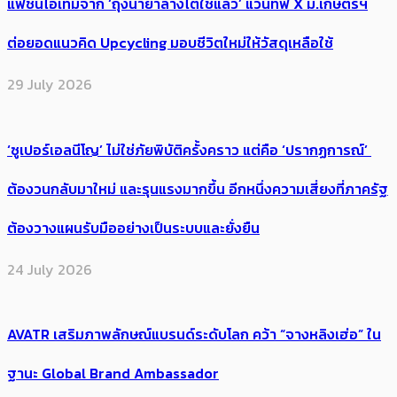
แฟชั่นไอเทมจาก ‘ถุงน้ำยาล้างไตใช้แล้ว’ แวนทีฟ X ม.เกษตรฯ
ต่อยอดแนวคิด Upcycling มอบชีวิตใหม่ให้วัสดุเหลือใช้
29 July 2026
‘ซูเปอร์เอลนีโญ’ ไม่ใช่ภัยพิบัติครั้งคราว แต่คือ ‘ปรากฏการณ์’ ​
ต้อง​วนกลับมาใหม่ และรุนแรงมากขึ้น อีกหนึ่งความเสี่ยงที่ภาครัฐ
ต้องวางแผนรับมืออย่างเป็นระบบและยั่งยืน
24 July 2026
AVATR เสริมภาพลักษณ์แบรนด์ระดับโลก คว้า “จางหลิงเฮ่อ” ใน
ฐานะ Global Brand Ambassador