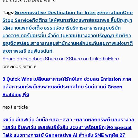
Tags:
Greenovative Destination for Intergeneration
One
Stop Service
กิตติกร โล่ห์สุนทร
ทันตแพทย์อรรถพร ลิ้มปัญญา
เลิศ
นายแพทย์จเด็จ ธรรมธัชอารี
บริการสาธารณสุข
บริษัท
บางจาก คอร์ปอเรชั่น จำกัด (มหาชน)
บางจาก
ปริญญา กิตติกา
รุญจิต
สปสช.
สาธารณสุข
สำนักงานหลักประกันสุขภาพแห่งชาติ
สุขภาพ
เสรี อนุพันธนันท์
Share on Facebook
Share on X
Share on LinkedIn
More
previous article
3 Quick Wins เปลี่ยนอาคารให้รักษ์โลก ช่วย​​​​ลด Emission ​ภาค
อสังหาริมทรัพย์เชิงพาณิชย์ประเทศไทย รับ​ดีมานด์ Green
Building พุ่ง
next article
เซเว่น อีเลฟเว่น จับมือ กสอ.-สสว.-ตลาดหลักทรัพย์ มอบรางวัล
“เซเว่น อีเลฟเว่น เอสเอ็มอียั่งยืน 2023” พร้อมเชิญฟัง Special
Talk แนวทางการใช้ Generative AI สำหรับ SME พฤหัส 27