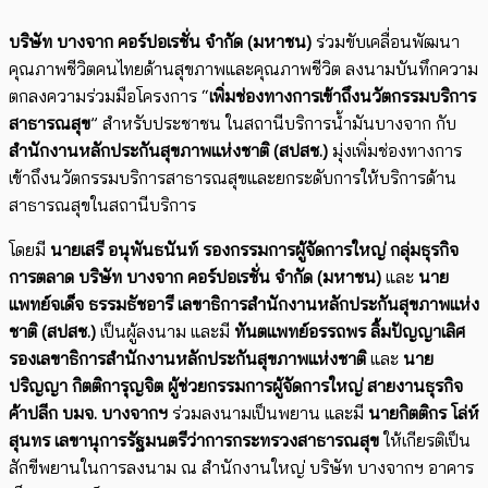
บริษัท บางจาก คอร์ปอเรชั่น จำกัด (มหาชน)
ร่วมขับเคลื่อน​พัฒนา
คุณภาพชีวิต​คนไทยด้านสุขภาพและคุณภาพชีวิต ลงนามบันทึกความ
ตกลงความร่วมมือโครงการ “
เพิ่มช่องทางการเข้าถึงนวัตกรรมบริการ
สาธารณสุข
” สำหรับประชาชน ในสถานีบริการน้ำมันบางจาก กับ
สำนักงานหลักประกันสุขภาพแห่งชาติ (สปสช.)
มุ่งเพิ่มช่องทางการ
เข้าถึงนวัตกรรมบริการสาธารณสุขและยกระดับการให้บริการด้าน
สาธารณสุขในสถานีบริการ
โดยมี
นายเสรี อนุพันธนันท์ รองกรรมการผู้จัดการใหญ่ กลุ่มธุรกิจ
การตลาด บริษัท บางจาก คอร์ปอเรชั่น จำกัด (มหาชน)
และ
นาย
แพทย์จเด็จ ธรรมธัชอารี เลขาธิการสำนักงานหลักประกันสุขภาพแห่ง
ชาติ (สปสช.)
เป็นผู้ลงนาม และมี
ทันตแพทย์อรรถพร ลิ้มปัญญาเลิศ
รองเลขาธิการสำนักงานหลักประกันสุขภาพแห่งชาติ
และ
นาย
ปริญญา กิตติการุญจิต ผู้ช่วยกรรมการผู้จัดการใหญ่ สายงานธุรกิจ
ค้าปลีก บมจ. บางจากฯ
ร่วมลงนามเป็นพยาน และมี
นายกิตติกร โล่ห์
สุนทร
เลขานุการรัฐมนตรีว่าการกระทรวงสาธารณสุข
ให้เกียรติเป็น
สักขีพยานในการลงนาม ณ สำนักงานใหญ่ บริษัท บางจากฯ อาคาร