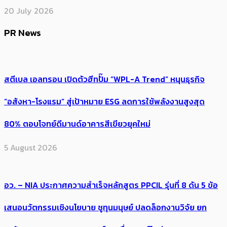
20 July 2026
PR News
สตีเบล เอลทรอน เปิดตัวฮีทปั๊ม “WPL-A Trend” หนุนธุรกิจ
“อสังหา-โรงแรม” สู่เป้าหมาย ESG ลดการใช้พลังงานสูงสุด
80% ตอบโจทย์ดีมานด์อาคารสีเขียวยุคใหม่
5 August 2026
อว. – NIA ประกาศความสำเร็จหลักสูตร PPCIL รุ่นที่ 8 ดัน 5 ข้อ
เสนอนวัตกรรมเชิงนโยบาย ชูทุนมนุษย์ ปลดล็อกงานวิจัย ยก