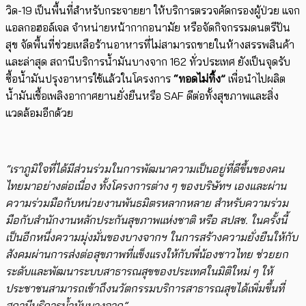
วิด-
19
เป็นพื้นที่สำหรับกระจายยา ให้บริการตรวจคัดกรองผู้ป่วย แจก
แอลกอฮอล์เจล จำหน่ายหน้ากากอนามัย หรือจัดกิจกรรมดนตรีปัน
สุข จัดพื้นที่ช่วยเหลือร้านอาหารที่ไม่สามารถขายในห้างสรรพสินค้า
และล่าสุด สถานีบริการน้ำมันบางจาก
162
ทั่วประเทศ ยังเป็นจุดรับ
ซื้อน้ำมันปรุงอาหารใช้แล้วในโครงการ
“ทอดไม่ทิ้ง”
เพื่อนำไปผลิต
น้ำมันเชื้อเพลิงอากาศยานยั่งยืนหรือ
SAF
ดีต่อทั้งสุขภาพและสิ่ง
แวดล้อมอีกด้วย
“เราภูมิใจที่ได้มีส่วนร่วมในการพัฒนาความเป็นอยู่ที่ดีขึ้นของคน
ไทยมาอย่างต่อเนื่อง ทั้งโครงการต่าง ๆ ของบริษัทฯ เองและผ่าน
ความร่วมมือกับหน่วยงานพันธมิตรหลากหลาย สำหรับความร่วม
มือกับสำนักงานหลักประกันสุขภาพแห่งชาติ หรือ สปสช
.
ในครั้งนี้
เป็นอีกหนึ่งความมุ่งมั่นของบางจากฯ ในการสร้างความยั่งยืนให้กับ
สังคมผ่านการส่งต่อสุขภาพที่แข็งแรงให้กับพี่น้องชาวไทย ช่วยยก
ระดับและพัฒนาระบบสาธารณสุขของประเทศในมิติใหม่ ๆ ให้
ประชาชนสามารถเข้าถึงนวัตกรรมบริการสาธารณสุขได้เพิ่มขึ้นที่
สถานีบริการน้ำมันบางจาก
”