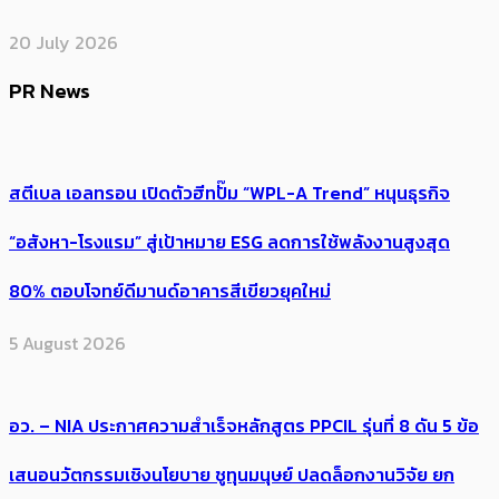
20 July 2026
PR News
สตีเบล เอลทรอน เปิดตัวฮีทปั๊ม “WPL-A Trend” หนุนธุรกิจ
“อสังหา-โรงแรม” สู่เป้าหมาย ESG ลดการใช้พลังงานสูงสุด
80% ตอบโจทย์ดีมานด์อาคารสีเขียวยุคใหม่
5 August 2026
อว. – NIA ประกาศความสำเร็จหลักสูตร PPCIL รุ่นที่ 8 ดัน 5 ข้อ
เสนอนวัตกรรมเชิงนโยบาย ชูทุนมนุษย์ ปลดล็อกงานวิจัย ยก