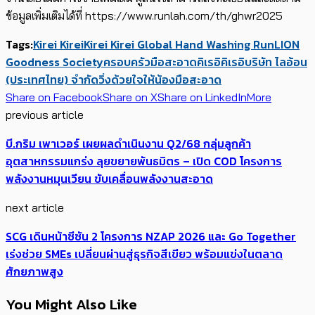
ข้อมูลเพิ่มเติมได้ที่ https://www.runlah.com/th/ghwr2025
Tags:
Kirei Kirei
Kirei Kirei Global Hand Washing Run
LION
Goodness Society
ครอบครัวมือสะอาด
คิเรอิคิเรอิ
บริษัท ไลอ้อน
(ประเทศไทย) จำกัด
วิ่งด้วยใจให้น้องมือสะอาด
Share on Facebook
Share on X
Share on LinkedIn
More
previous article
บี.กริม เพาเวอร์ เผยผลดำเนินงาน Q2/68 กลุ่มลูกค้า
อุตสาหกรรมแกร่ง ลุยขยายพันธมิตร – เปิด COD โครงการ
พลังงานหมุนเวียน ขับเคลื่อนพลังงานสะอาด
next article
SCG เดินหน้าซีซัน 2 โครงการ NZAP 2026 และ​ Go Together
เร่งช่วย SMEs เปลี่ยนผ่านสู่ธุรกิจสีเขียว ​พร้อมแข่งในตลาด
ศักยภาพสูง
You Might Also Like