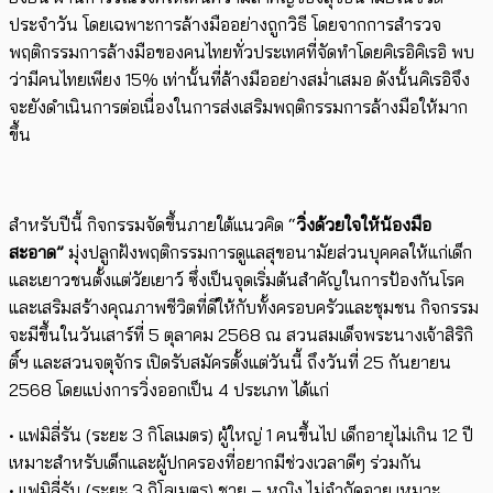
ประจำวัน โดยเฉพาะการล้างมืออย่างถูกวิธี โดยจากการสำรวจ
พฤติกรรมการล้างมือของคนไทยทั่วประเทศที่จัดทำโดยคิเรอิคิเรอิ พบ
ว่ามีคนไทยเพียง 15% เท่านั้นที่ล้างมืออย่างสม่ำเสมอ ดังนั้นคิเรอิจึง
จะยังดำเนินการต่อเนื่องในการส่งเสริมพฤติกรรมการล้างมือให้มาก
ขึ้น
สำหรับปีนี้ กิจกรรมจัดขึ้นภายใต้แนวคิด “
วิ่งด้วยใจให้น้องมือ
สะอาด”
มุ่งปลูกฝังพฤติกรรมการดูแลสุขอนามัยส่วนบุคคลให้แก่เด็ก
และเยาวชนตั้งแต่วัยเยาว์ ซึ่งเป็นจุดเริ่มต้นสำคัญในการป้องกันโรค
และเสริมสร้างคุณภาพชีวิตที่ดีให้กับทั้งครอบครัวและชุมชน กิจกรรม
จะมีขึ้นในวันเสาร์ที่ 5 ตุลาคม 2568 ณ สวนสมเด็จพระนางเจ้าสิริกิ
ติ์ฯ และสวนจตุจักร เปิดรับสมัครตั้งแต่วันนี้ ถึงวันที่ 25 กันยายน
2568 โดยแบ่งการวิ่งออกเป็น 4 ประเภท ได้แก่
• แฟมิลี่รัน (ระยะ 3 กิโลเมตร) ผู้ใหญ่ 1 คนขึ้นไป เด็กอายุไม่เกิน 12 ปี
เหมาะสำหรับเด็กและผู้ปกครองที่อยากมีช่วงเวลาดีๆ ร่วมกัน
• แฟมิลี่รัน (ระยะ 3 กิโลเมตร) ชาย – หญิง ไม่จำกัดอายุ เหมาะ