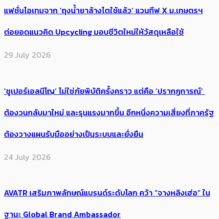
แฟชั่นไอเทมจาก ‘ถุงน้ำยาล้างไตใช้แล้ว’ แวนทีฟ X ม.เกษตรฯ
ต่อยอดแนวคิด Upcycling มอบชีวิตใหม่ให้วัสดุเหลือใช้
29 July 2026
‘ซูเปอร์เอลนีโญ’ ไม่ใช่ภัยพิบัติครั้งคราว แต่คือ ‘ปรากฏการณ์’ ​
ต้อง​วนกลับมาใหม่ และรุนแรงมากขึ้น อีกหนึ่งความเสี่ยงที่ภาครัฐ
ต้องวางแผนรับมืออย่างเป็นระบบและยั่งยืน
24 July 2026
AVATR เสริมภาพลักษณ์แบรนด์ระดับโลก คว้า “จางหลิงเฮ่อ” ใน
ฐานะ Global Brand Ambassador