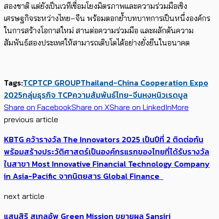
สองชาติ แต่ยังเป็นเวทีเชื่อมโยงมิตรภาพและความร่วมมือเชิง
เศรษฐกิจระหว่างไทย–จีน พร้อมตอกย้ำบทบาทการเป็นหนึ่งองค์กร
ในการสร้างโอกาสใหม่ สานต่อความร่วมมือ และผลักดันความ
สัมพันธ์สองประเทศให้สามารถเติบโตได้อย่างยั่งยืนในอนาคต
Tags:
TCP
TCP GROUP
Thailand-China Cooperation Expo
2025
กลุ่มธุรกิจ TCP
ความสัมพันธ์ไทย-จีน
หงหนิว
เรดบูล
Share on Facebook
Share on X
Share on LinkedIn
More
previous article
KBTG คว้ารางวัล The Innovators 2025 เป็นปีที่ 2 ติดต่อกัน
พร้อมสร้างประวัติศาสตร์เป็นองค์กรแรกของไทยที่ได้รับรางวัล
ในสาขา Most Innovative Financial Technology Company
in Asia-Pacific จากนิตยสาร Global Finance
next article
แสนสิริ สเกลอัพ Green Mission ขยายผล Sansiri