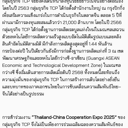
กลุ่มธุรกิจ TCP จะยังคงเดินหน้าลงทุนระยะยาวในจีนอย่างต่อเนื่อง
โดยในปี 2563 กลุ่มธุรกิจ TCP ได้ก่อตั้งสำนักงานใหญ่ ณ กรุงปักกิ่ง
เพื่อเสริมความแข็งแกร่งในการดำเนินธุรกิจในตลาดจีน ตลอด 5 ปีที่
ผ่านมามีการลงทุนสะสมแล้วกว่า 21,000 ล้านบาท โดยในปี 2566
กลุ่มธุรกิจ TCP ได้ก่อตั้งฐานการผลิตเรดบูลแห่งใหม่ในมณฑลเสฉวน
ด้วยเทคโนโลยีการผลิตความเร็วสูงแบบอัตโนมัติเต็มรูปแบบและคลัง
สินค้าอัตโนมัติสามมิติ มีกำลังการผลิตสูงสุดอยู่ที่ 1.44 พันล้าน
กระป๋องต่อปี ในปีเดียวกันยังมีการก่อตั้งฐานการผลิตแห่งที่ 3 ณ เขต
พัฒนาเศรษฐกิจและเทคโนโลยีกว่างซี-อาเซียน (Guangxi ASEAN
Economic and Technological Development Zone) ในมณฑล
กว่างซี ซึ่งเริ่มเดินสายการผลิตเมื่อต้นปี 2568 ทั้งหมดนี้สะท้อนถึง
ความมุ่งมั่นของกลุ่มธุรกิจ TCP ในการสร้างการเติบโตอย่างยั่งยืน
และบทบาทของภาคเอกชนไทยในการขับเคลื่อนความสัมพันธ์ไทย–
จีนได้อย่างเป็นรูปธรรม
การเข้าร่วมงาน
“Thailand-China Cooperation Expo 2025”
ของ
กลุ่มธุรกิจ TCP จึงไม่เป็นเพียงการร่วมเฉลิมฉลองความสัมพันธ์ของ