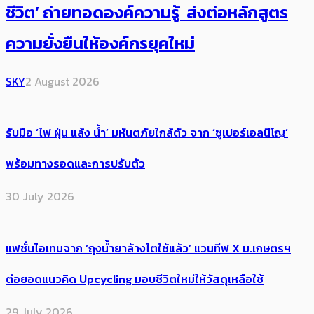
ชีวิต’ ถ่ายทอดองค์ความรู้ ส่งต่อหลักสูตร
ความยั่งยืนให้องค์กรยุคใหม่
SKY
2 August 2026
รับมือ ‘ไฟ ฝุ่น แล้ง น้ำ’ มหันตภัยใกล้ตัว จาก ‘ซูเปอร์เอลนีโญ’
พร้อมทางรอดและการปรับตัว
30 July 2026
แฟชั่นไอเทมจาก ‘ถุงน้ำยาล้างไตใช้แล้ว’ แวนทีฟ X ม.เกษตรฯ
ต่อยอดแนวคิด Upcycling มอบชีวิตใหม่ให้วัสดุเหลือใช้
29 July 2026