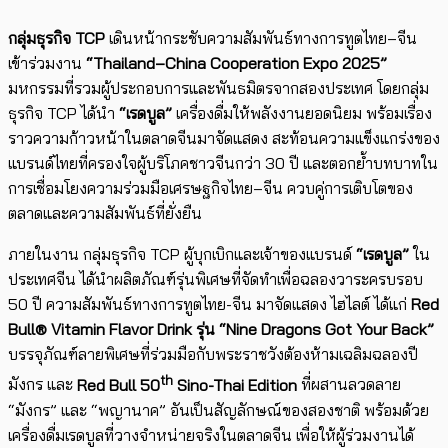
กลุ่มธุรกิจ TCP
เดินหน้ากระชับความสัมพันธ์ทางการทูตไทย–จีน
เข้าร่วมงาน
“Thailand–China Cooperation Expo 2025”
มหกรรมที่รวมผู้ประกอบการและพันธมิตรจากสองประเทศ โดยกลุ่ม
ธุรกิจ TCP ได้นำ
“เรดบูล”
เครื่องดื่มให้พลังงานยอดนิยม พร้อมเรื่อง
ราวความก้าวหน้าในตลาดจีนมาจัดแสดง สะท้อนความแข็งแกร่งของ
แบรนด์ไทยที่ครองใจผู้บริโภคชาวจีนกว่า 30 ปี และตอกย้ำบทบาทใน
การเชื่อมโยงความร่วมมือเศรษฐกิจไทย–จีน ควบคู่การเติบโตของ
ตลาดและความสัมพันธ์ที่ยั่งยืน
ภายในงาน กลุ่มธุรกิจ TCP ผู้บุกเบิกและเจ้าของแบรนด์
“เรดบูล”
ใน
ประเทศจีน ได้นำผลิตภัณฑ์รุ่นพิเศษที่จัดทำเพื่อฉลองวาระครบรอบ
50 ปี ความสัมพันธ์ทางการทูตไทย-จีน มาจัดแสดง ไฮไลต์ ได้แก่
Red
Bull® Vitamin Flavor Drink รุ่น “Nine Dragons Got Your Back”
บรรจุภัณฑ์ลายพิเศษที่ร่วมมือกับพระราชวังต้องห้ามเฉลิมฉลองปี
th
มังกร และ
Red Bull 50
Sino-Thai Edition
ที่ผสานลวดลาย
“มังกร” และ “พญานาค” อันเป็นสัญลักษณ์ของสองชาติ พร้อมด้วย
เครื่องดื่มเรดบูลที่วางจำหน่ายจริงในตลาดจีน เพื่อให้ผู้ร่วมงานได้