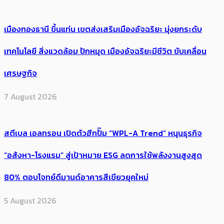
เมืองทองธานี ขึ้นแท่น เขตส่งเสริมเมืองอัจฉริยะ มุ่งยกระดับ
เทคโนโลยี สิ่งแวดล้อม ปักหมุด เมืองอัจฉริยะมีชีวิต ขับเคลื่อน
เศรษฐกิจ
7 August 2026
สตีเบล เอลทรอน เปิดตัวฮีทปั๊ม “WPL-A Trend” หนุนธุรกิจ
“อสังหา-โรงแรม” สู่เป้าหมาย ESG ลดการใช้พลังงานสูงสุด
80% ตอบโจทย์ดีมานด์อาคารสีเขียวยุคใหม่
5 August 2026