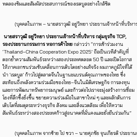
ทดลองชิมและสัมผัสประสบการณ์ของเรดบูลอย่างใกล้ชิด
(บุคคลในภาพ – นายสราวุฒิ อยู่วิทยา ประธานเจ้าหน้าที่บริห
นายสราวุฒิ อยู่วิทยา ประธานเจ้าหน้าที่บริหาร กลุ่มธุรกิจ TCP,
รองประธานกรรมการ หอการค้าไทย
กล่าวว่า “การเข้าร่วมงาน
‘Thailand–China Cooperation Expo 2025’ ถือเป็นเวทีสำคัญที่
ตอกย้ำความสัมพันธ์ระหว่างสองประเทศตลอด 50 ปี และเปิดโอกาส
ให้ภาคเอกชนร่วมขับเคลื่อนการเติบโตอย่างแท้จริง ผมภาคภูมิใจที่ได้
นำ ‘เรดบูล’ ก้าวไปสู่ตลาดจีนในฐานะแบรนด์คุณภาพของไทย ซึ่ง
สะท้อนถึงพลังความร่วมมือของไทย–จีนในมิติเศรษฐกิจ การลงทุน
และการพัฒนาทรัพยากรมนุษย์ และก้าวต่อไปเราจะมุ่งสร้างการเชื่อม
โยงที่ลึกซึ้งยิ่งขึ้น ขยายความร่วมมือในสาขาใหม่ ๆ และผลักดันการ
เติบโตที่สมดุลระหว่างธุรกิจ สังคม และสิ่งแวดล้อม เพื่อให้ความ
สัมพันธ์ระหว่างสองประเทศก้าวสู่อนาคตที่มั่นคงและยั่งยืนร่วมกัน”
(บุคคลในภาพ จากซ้าย ไป ขวา – นายศุภชัย จุนเกียรติ ประธานก