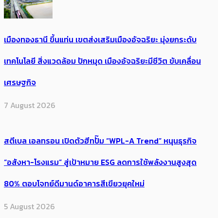
เมืองทองธานี ขึ้นแท่น เขตส่งเสริมเมืองอัจฉริยะ มุ่งยกระดับ
เทคโนโลยี สิ่งแวดล้อม ปักหมุด เมืองอัจฉริยะมีชีวิต ขับเคลื่อน
เศรษฐกิจ
7 August 2026
สตีเบล เอลทรอน เปิดตัวฮีทปั๊ม “WPL-A Trend” หนุนธุรกิจ
“อสังหา-โรงแรม” สู่เป้าหมาย ESG ลดการใช้พลังงานสูงสุด
80% ตอบโจทย์ดีมานด์อาคารสีเขียวยุคใหม่
5 August 2026