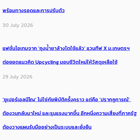
พร้อมทางรอดและการปรับตัว
30 July 2026
แฟชั่นไอเทมจาก ‘ถุงน้ำยาล้างไตใช้แล้ว’ แวนทีฟ X ม.เกษตรฯ
ต่อยอดแนวคิด Upcycling มอบชีวิตใหม่ให้วัสดุเหลือใช้
29 July 2026
‘ซูเปอร์เอลนีโญ’ ไม่ใช่ภัยพิบัติครั้งคราว แต่คือ ‘ปรากฏการณ์’ ​
ต้อง​วนกลับมาใหม่ และรุนแรงมากขึ้น อีกหนึ่งความเสี่ยงที่ภาครัฐ
ต้องวางแผนรับมืออย่างเป็นระบบและยั่งยืน