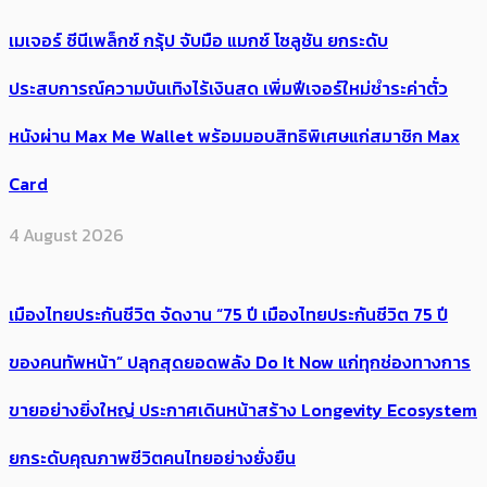
เมเจอร์ ซีนีเพล็กซ์ กรุ้ป จับมือ แมกซ์ โซลูชัน ยกระดับ
ประสบการณ์ความบันเทิงไร้เงินสด เพิ่มฟีเจอร์ใหม่ชำระค่าตั๋ว
หนังผ่าน Max Me Wallet พร้อมมอบสิทธิพิเศษแก่สมาชิก Max
Card
4 August 2026
เมืองไทยประกันชีวิต จัดงาน “75 ปี เมืองไทยประกันชีวิต 75 ปี
ของคนทัพหน้า” ปลุกสุดยอดพลัง Do It Now แก่ทุกช่องทางการ
ขายอย่างยิ่งใหญ่ ประกาศเดินหน้าสร้าง Longevity Ecosystem
ยกระดับคุณภาพชีวิตคนไทยอย่างยั่งยืน