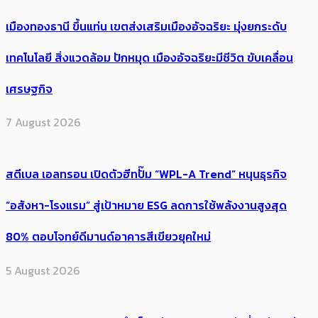
เมืองทองธานี ขึ้นแท่น เขตส่งเสริมเมืองอัจฉริยะ มุ่งยกระดับ
เทคโนโลยี สิ่งแวดล้อม ปักหมุด เมืองอัจฉริยะมีชีวิต ขับเคลื่อน
เศรษฐกิจ
7 August 2026
สตีเบล เอลทรอน เปิดตัวฮีทปั๊ม “WPL-A Trend” หนุนธุรกิจ
“อสังหา-โรงแรม” สู่เป้าหมาย ESG ลดการใช้พลังงานสูงสุด
80% ตอบโจทย์ดีมานด์อาคารสีเขียวยุคใหม่
5 August 2026