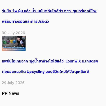
รับมือ ‘ไฟ ฝุ่น แล้ง น้ำ’ มหันตภัยใกล้ตัว จาก ‘ซูเปอร์เอลนีโญ’
พร้อมทางรอดและการปรับตัว
30 July 2026
แฟชั่นไอเทมจาก ‘ถุงน้ำยาล้างไตใช้แล้ว’ แวนทีฟ X ม.เกษตรฯ
ต่อยอดแนวคิด Upcycling มอบชีวิตใหม่ให้วัสดุเหลือใช้
29 July 2026
PR News