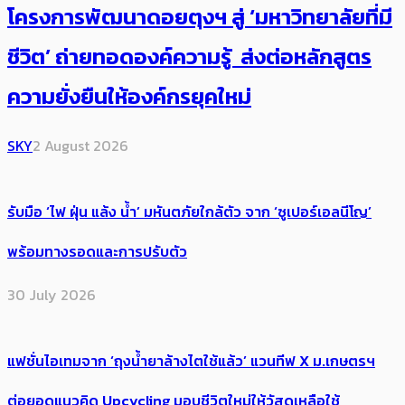
โครงการพัฒนาดอยตุงฯ สู่ ‘มหาวิทยาลัยที่มี
ชีวิต’ ถ่ายทอดองค์ความรู้ ส่งต่อหลักสูตร
ความยั่งยืนให้องค์กรยุคใหม่
SKY
2 August 2026
รับมือ ‘ไฟ ฝุ่น แล้ง น้ำ’ มหันตภัยใกล้ตัว จาก ‘ซูเปอร์เอลนีโญ’
พร้อมทางรอดและการปรับตัว
30 July 2026
แฟชั่นไอเทมจาก ‘ถุงน้ำยาล้างไตใช้แล้ว’ แวนทีฟ X ม.เกษตรฯ
ต่อยอดแนวคิด Upcycling มอบชีวิตใหม่ให้วัสดุเหลือใช้