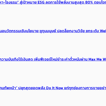
งหา-โรงแรม” สู่เป้าหมาย ESG ลดการใช้พลังงานสูงสุด 80% ตอบโจท
้อเสนอนวัตกรรมเชิงนโยบาย ชูทุนมนุษย์ ปลดล็อกงานวิจัย ยกระดับ
ณ์ความบันเทิงไร้เงินสด เพิ่มฟีเจอร์ใหม่ชำระค่าตั๋วหนังผ่าน Max 
 ของคนทัพหน้า” ปลุกสุดยอดพลัง Do It Now แก่ทุกช่องทางการขายอย