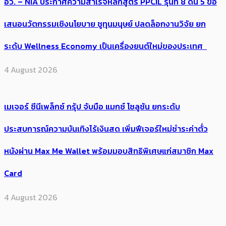
อว. – NIA ประกาศความสำเร็จหลักสูตร PPCIL รุ่นที่ 8 ดัน 5 ข้อ
เสนอนวัตกรรมเชิงนโยบาย ชูทุนมนุษย์ ปลดล็อกงานวิจัย ยก
ระดับ Wellness Economy เป็นเครื่องยนต์ใหม่ของประเทศ
4 August 2026
เมเจอร์ ซีนีเพล็กซ์ กรุ้ป จับมือ แมกซ์ โซลูชัน ยกระดับ
ประสบการณ์ความบันเทิงไร้เงินสด เพิ่มฟีเจอร์ใหม่ชำระค่าตั๋ว
หนังผ่าน Max Me Wallet พร้อมมอบสิทธิพิเศษแก่สมาชิก Max
Card
4 August 2026