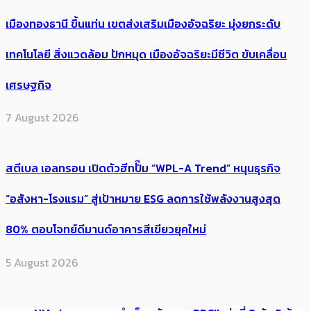
เมืองทองธานี ขึ้นแท่น เขตส่งเสริมเมืองอัจฉริยะ มุ่งยกระดับ
เทคโนโลยี สิ่งแวดล้อม ปักหมุด เมืองอัจฉริยะมีชีวิต ขับเคลื่อน
เศรษฐกิจ
7 August 2026
สตีเบล เอลทรอน เปิดตัวฮีทปั๊ม “WPL-A Trend” หนุนธุรกิจ
“อสังหา-โรงแรม” สู่เป้าหมาย ESG ลดการใช้พลังงานสูงสุด
80% ตอบโจทย์ดีมานด์อาคารสีเขียวยุคใหม่
5 August 2026