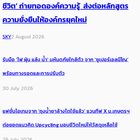
ชีวิต’ ถ่ายทอดองค์ความรู้ ส่งต่อหลักสูตร
ความยั่งยืนให้องค์กรยุคใหม่
SKY
2 August 2026
รับมือ ‘ไฟ ฝุ่น แล้ง น้ำ’ มหันตภัยใกล้ตัว จาก ‘ซูเปอร์เอลนีโญ’
พร้อมทางรอดและการปรับตัว
30 July 2026
แฟชั่นไอเทมจาก ‘ถุงน้ำยาล้างไตใช้แล้ว’ แวนทีฟ X ม.เกษตรฯ
ต่อยอดแนวคิด Upcycling มอบชีวิตใหม่ให้วัสดุเหลือใช้
29 July 2026