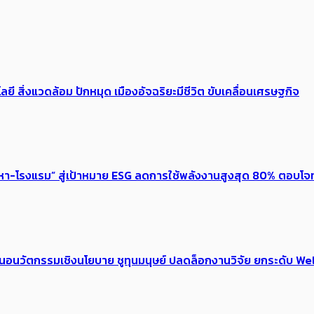
ลยี สิ่งแวดล้อม ปักหมุด เมืองอัจฉริยะมีชีวิต ขับเคลื่อนเศรษฐกิจ
งหา-โรงแรม” สู่เป้าหมาย ESG ลดการใช้พลังงานสูงสุด 80% ตอบโจท
้อเสนอนวัตกรรมเชิงนโยบาย ชูทุนมนุษย์ ปลดล็อกงานวิจัย ยกระดับ