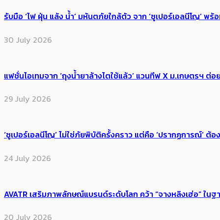
รับมือ ‘ไฟ ฝุ่น แล้ง น้ำ’ มหันตภัยใกล้ตัว จาก ‘ซูเปอร์เอลนีโญ’ 
30 July 2026
แฟชั่นไอเทมจาก ‘ถุงน้ำยาล้างไตใช้แล้ว’ แวนทีฟ X ม.เกษตรฯ ต่อย
29 July 2026
‘ซูเปอร์เอลนีโญ’ ไม่ใช่ภัยพิบัติครั้งคราว แต่คือ ‘ปรากฏการณ์’ ​ต
24 July 2026
AVATR เสริมภาพลักษณ์แบรนด์ระดับโลก คว้า “จางหลิงเฮ่อ” ใ
20 July 2026