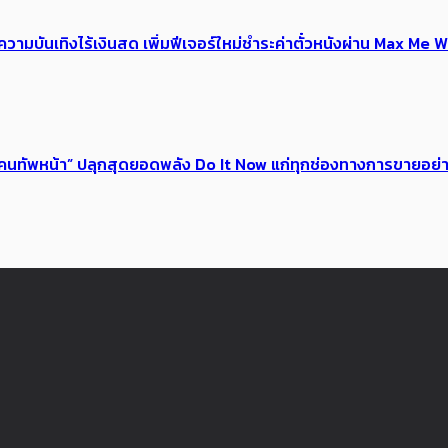
ณ์ความบันเทิงไร้เงินสด เพิ่มฟีเจอร์ใหม่ชำระค่าตั๋วหนังผ่าน Max 
 ของคนทัพหน้า” ปลุกสุดยอดพลัง Do It Now แก่ทุกช่องทางการขายอย