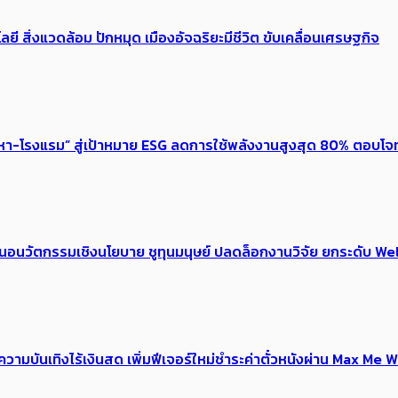
ลยี สิ่งแวดล้อม ปักหมุด เมืองอัจฉริยะมีชีวิต ขับเคลื่อนเศรษฐกิจ
งหา-โรงแรม” สู่เป้าหมาย ESG ลดการใช้พลังงานสูงสุด 80% ตอบโจท
้อเสนอนวัตกรรมเชิงนโยบาย ชูทุนมนุษย์ ปลดล็อกงานวิจัย ยกระดับ
ณ์ความบันเทิงไร้เงินสด เพิ่มฟีเจอร์ใหม่ชำระค่าตั๋วหนังผ่าน Max 