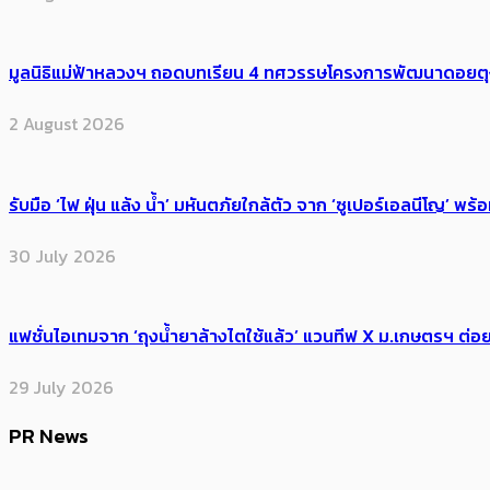
มูลนิธิแม่ฟ้าหลวงฯ ถอดบทเรียน 4 ทศวรรษโครงการพัฒนาดอยตุงฯ สู
2 August 2026
รับมือ ‘ไฟ ฝุ่น แล้ง น้ำ’ มหันตภัยใกล้ตัว จาก ‘ซูเปอร์เอลนีโญ’ 
30 July 2026
แฟชั่นไอเทมจาก ‘ถุงน้ำยาล้างไตใช้แล้ว’ แวนทีฟ X ม.เกษตรฯ ต่อย
29 July 2026
PR News