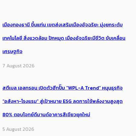
เมืองทองธานี ขึ้นแท่น เขตส่งเสริมเมืองอัจฉริยะ มุ่งยกระดับ
เทคโนโลยี สิ่งแวดล้อม ปักหมุด เมืองอัจฉริยะมีชีวิต ขับเคลื่อน
เศรษฐกิจ
7 August 2026
สตีเบล เอลทรอน เปิดตัวฮีทปั๊ม “WPL-A Trend” หนุนธุรกิจ
“อสังหา-โรงแรม” สู่เป้าหมาย ESG ลดการใช้พลังงานสูงสุด
80% ตอบโจทย์ดีมานด์อาคารสีเขียวยุคใหม่
5 August 2026