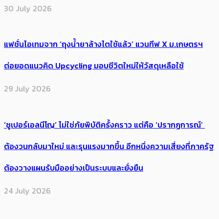
30 July 2026
แฟชั่นไอเทมจาก ‘ถุงน้ำยาล้างไตใช้แล้ว’ แวนทีฟ X ม.เกษตรฯ
ต่อยอดแนวคิด Upcycling มอบชีวิตใหม่ให้วัสดุเหลือใช้
29 July 2026
‘ซูเปอร์เอลนีโญ’ ไม่ใช่ภัยพิบัติครั้งคราว แต่คือ ‘ปรากฏการณ์’ ​
ต้อง​วนกลับมาใหม่ และรุนแรงมากขึ้น อีกหนึ่งความเสี่ยงที่ภาครัฐ
ต้องวางแผนรับมืออย่างเป็นระบบและยั่งยืน
24 July 2026