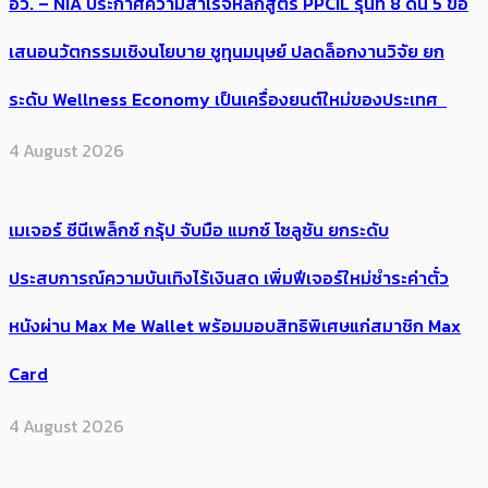
อว. – NIA ประกาศความสำเร็จหลักสูตร PPCIL รุ่นที่ 8 ดัน 5 ข้อ
เสนอนวัตกรรมเชิงนโยบาย ชูทุนมนุษย์ ปลดล็อกงานวิจัย ยก
ระดับ Wellness Economy เป็นเครื่องยนต์ใหม่ของประเทศ
4 August 2026
เมเจอร์ ซีนีเพล็กซ์ กรุ้ป จับมือ แมกซ์ โซลูชัน ยกระดับ
ประสบการณ์ความบันเทิงไร้เงินสด เพิ่มฟีเจอร์ใหม่ชำระค่าตั๋ว
หนังผ่าน Max Me Wallet พร้อมมอบสิทธิพิเศษแก่สมาชิก Max
Card
4 August 2026