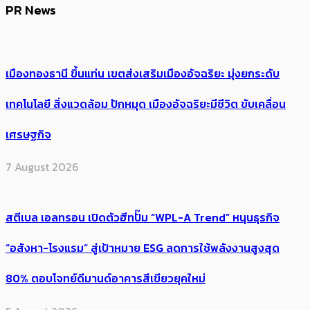
PR News
เมืองทองธานี ขึ้นแท่น เขตส่งเสริมเมืองอัจฉริยะ มุ่งยกระดับ
เทคโนโลยี สิ่งแวดล้อม ปักหมุด เมืองอัจฉริยะมีชีวิต ขับเคลื่อน
เศรษฐกิจ
7 August 2026
สตีเบล เอลทรอน เปิดตัวฮีทปั๊ม “WPL-A Trend” หนุนธุรกิจ
“อสังหา-โรงแรม” สู่เป้าหมาย ESG ลดการใช้พลังงานสูงสุด
80% ตอบโจทย์ดีมานด์อาคารสีเขียวยุคใหม่