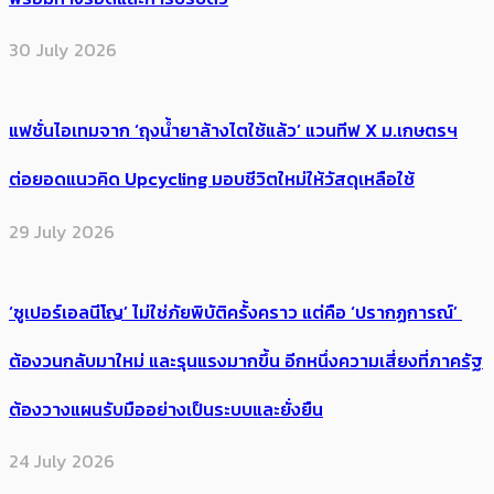
30 July 2026
แฟชั่นไอเทมจาก ‘ถุงน้ำยาล้างไตใช้แล้ว’ แวนทีฟ X ม.เกษตรฯ
ต่อยอดแนวคิด Upcycling มอบชีวิตใหม่ให้วัสดุเหลือใช้
29 July 2026
‘ซูเปอร์เอลนีโญ’ ไม่ใช่ภัยพิบัติครั้งคราว แต่คือ ‘ปรากฏการณ์’ ​
ต้อง​วนกลับมาใหม่ และรุนแรงมากขึ้น อีกหนึ่งความเสี่ยงที่ภาครัฐ
ต้องวางแผนรับมืออย่างเป็นระบบและยั่งยืน
24 July 2026