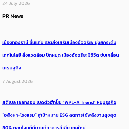
24 July 2026
PR News
เมืองทองธานี ขึ้นแท่น เขตส่งเสริมเมืองอัจฉริยะ มุ่งยกระดับ
เทคโนโลยี สิ่งแวดล้อม ปักหมุด เมืองอัจฉริยะมีชีวิต ขับเคลื่อน
เศรษฐกิจ
7 August 2026
สตีเบล เอลทรอน เปิดตัวฮีทปั๊ม “WPL-A Trend” หนุนธุรกิจ
“อสังหา-โรงแรม” สู่เป้าหมาย ESG ลดการใช้พลังงานสูงสุด
80% ตอบโจทย์ดีมานด์อาคารสีเขียวยุคใหม่