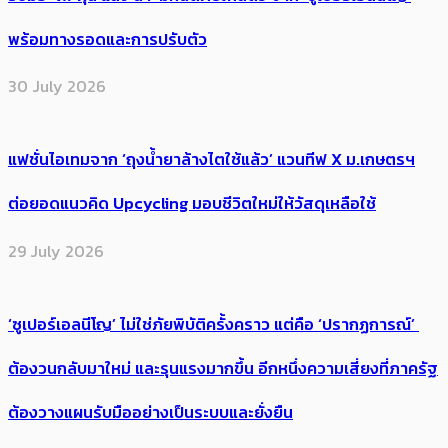
พร้อมทางรอดและการปรับตัว
30 July 2026
แฟชั่นไอเทมจาก ‘ถุงน้ำยาล้างไตใช้แล้ว’ แวนทีฟ X ม.เกษตรฯ
ต่อยอดแนวคิด Upcycling มอบชีวิตใหม่ให้วัสดุเหลือใช้
29 July 2026
‘ซูเปอร์เอลนีโญ’ ไม่ใช่ภัยพิบัติครั้งคราว แต่คือ ‘ปรากฏการณ์’ ​
ต้อง​วนกลับมาใหม่ และรุนแรงมากขึ้น อีกหนึ่งความเสี่ยงที่ภาครัฐ
ต้องวางแผนรับมืออย่างเป็นระบบและยั่งยืน