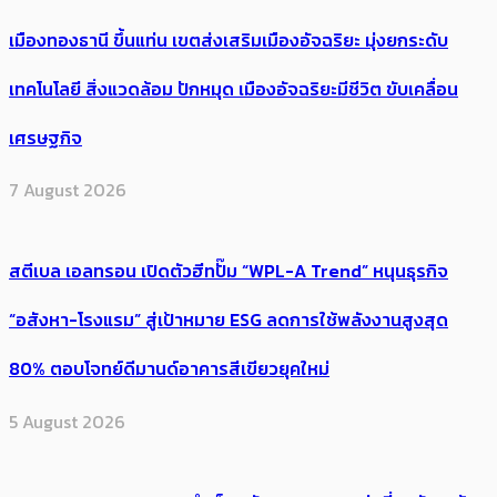
เมืองทองธานี ขึ้นแท่น เขตส่งเสริมเมืองอัจฉริยะ มุ่งยกระดับ
เทคโนโลยี สิ่งแวดล้อม ปักหมุด เมืองอัจฉริยะมีชีวิต ขับเคลื่อน
เศรษฐกิจ
7 August 2026
สตีเบล เอลทรอน เปิดตัวฮีทปั๊ม “WPL-A Trend” หนุนธุรกิจ
“อสังหา-โรงแรม” สู่เป้าหมาย ESG ลดการใช้พลังงานสูงสุด
80% ตอบโจทย์ดีมานด์อาคารสีเขียวยุคใหม่
5 August 2026