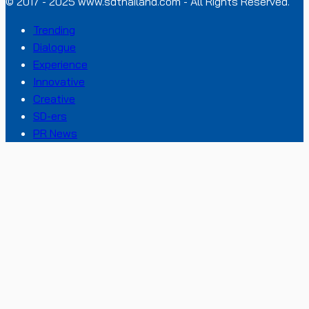
© 2017 - 2025 www.sdthailand.com - All Rights Reserved.
Trending
Dialogue
Experience
Innovative
Creative
SD-ers
PR News