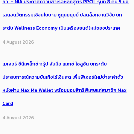
อว. – NIA ประกาศความสำเร็จหลักสูตร PPCIL รุ่นที่ 8 ดัน 5 ข้อ
เสนอนวัตกรรมเชิงนโยบาย ชูทุนมนุษย์ ปลดล็อกงานวิจัย ยก
ระดับ Wellness Economy เป็นเครื่องยนต์ใหม่ของประเทศ
4 August 2026
เมเจอร์ ซีนีเพล็กซ์ กรุ้ป จับมือ แมกซ์ โซลูชัน ยกระดับ
ประสบการณ์ความบันเทิงไร้เงินสด เพิ่มฟีเจอร์ใหม่ชำระค่าตั๋ว
หนังผ่าน Max Me Wallet พร้อมมอบสิทธิพิเศษแก่สมาชิก Max
Card
4 August 2026