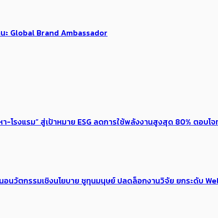
นฐานะ Global Brand Ambassador
งหา-โรงแรม” สู่เป้าหมาย ESG ลดการใช้พลังงานสูงสุด 80% ตอบโจท
้อเสนอนวัตกรรมเชิงนโยบาย ชูทุนมนุษย์ ปลดล็อกงานวิจัย ยกระดับ