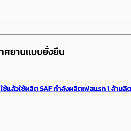
ากาศยานแบบยั่งยืน
ช้แล้วใช้ผลิต SAF กำลังผลิตเฟสแรก 1 ล้านลิ