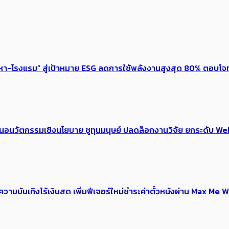
งหา-โรงแรม” สู่เป้าหมาย ESG ลดการใช้พลังงานสูงสุด 80% ตอบโจท
้อเสนอนวัตกรรมเชิงนโยบาย ชูทุนมนุษย์ ปลดล็อกงานวิจัย ยกระดับ
ณ์ความบันเทิงไร้เงินสด เพิ่มฟีเจอร์ใหม่ชำระค่าตั๋วหนังผ่าน Max 