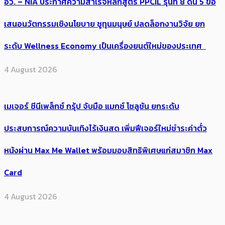
อว. – NIA ประกาศความสำเร็จหลักสูตร PPCIL รุ่นที่ 8 ดัน 5 ข้อ
เสนอนวัตกรรมเชิงนโยบาย ชูทุนมนุษย์ ปลดล็อกงานวิจัย ยก
ระดับ Wellness Economy เป็นเครื่องยนต์ใหม่ของประเทศ
4 August 2026
เมเจอร์ ซีนีเพล็กซ์ กรุ้ป จับมือ แมกซ์ โซลูชัน ยกระดับ
ประสบการณ์ความบันเทิงไร้เงินสด เพิ่มฟีเจอร์ใหม่ชำระค่าตั๋ว
หนังผ่าน Max Me Wallet พร้อมมอบสิทธิพิเศษแก่สมาชิก Max
Card
4 August 2026