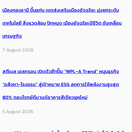
เมืองทองธานี ขึ้นแท่น เขตส่งเสริมเมืองอัจฉริยะ มุ่งยกระดับ
เทคโนโลยี สิ่งแวดล้อม ปักหมุด เมืองอัจฉริยะมีชีวิต ขับเคลื่อน
เศรษฐกิจ
7 August 2026
สตีเบล เอลทรอน เปิดตัวฮีทปั๊ม “WPL-A Trend” หนุนธุรกิจ
“อสังหา-โรงแรม” สู่เป้าหมาย ESG ลดการใช้พลังงานสูงสุด
80% ตอบโจทย์ดีมานด์อาคารสีเขียวยุคใหม่
5 August 2026