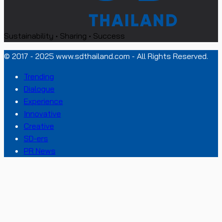
Sustainability • Sharing • Success
© 2017 - 2025 www.sdthailand.com - All Rights Reserved.
Trending
Dialogue
Experience
Innovative
Creative
SD-ers
PR News