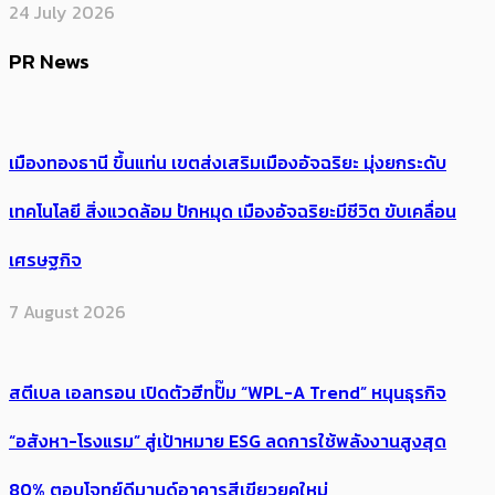
24 July 2026
PR News
เมืองทองธานี ขึ้นแท่น เขตส่งเสริมเมืองอัจฉริยะ มุ่งยกระดับ
เทคโนโลยี สิ่งแวดล้อม ปักหมุด เมืองอัจฉริยะมีชีวิต ขับเคลื่อน
เศรษฐกิจ
7 August 2026
สตีเบล เอลทรอน เปิดตัวฮีทปั๊ม “WPL-A Trend” หนุนธุรกิจ
“อสังหา-โรงแรม” สู่เป้าหมาย ESG ลดการใช้พลังงานสูงสุด
80% ตอบโจทย์ดีมานด์อาคารสีเขียวยุคใหม่