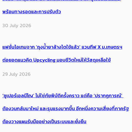
พร้อมทางรอดและการปรับตัว
30 July 2026
แฟชั่นไอเทมจาก ‘ถุงน้ำยาล้างไตใช้แล้ว’ แวนทีฟ X ม.เกษตรฯ
ต่อยอดแนวคิด Upcycling มอบชีวิตใหม่ให้วัสดุเหลือใช้
29 July 2026
‘ซูเปอร์เอลนีโญ’ ไม่ใช่ภัยพิบัติครั้งคราว แต่คือ ‘ปรากฏการณ์’ ​
ต้อง​วนกลับมาใหม่ และรุนแรงมากขึ้น อีกหนึ่งความเสี่ยงที่ภาครัฐ
ต้องวางแผนรับมืออย่างเป็นระบบและยั่งยืน