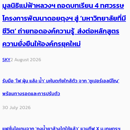
มูลนิธิแม่ฟ้าหลวงฯ ถอดบทเรียน 4 ทศวรรษ
โครงการพัฒนาดอยตุงฯ สู่ ‘มหาวิทยาลัยที่มี
ชีวิต’ ถ่ายทอดองค์ความรู้ ส่งต่อหลักสูตร
ความยั่งยืนให้องค์กรยุคใหม่
SKY
2 August 2026
รับมือ ‘ไฟ ฝุ่น แล้ง น้ำ’ มหันตภัยใกล้ตัว จาก ‘ซูเปอร์เอลนีโญ’
พร้อมทางรอดและการปรับตัว
30 July 2026
แฟชั่นไอเทมจาก ‘ถุงน้ำยาล้างไตใช้แล้ว’ แวนทีฟ X ม.เกษตรฯ