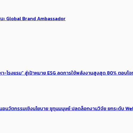
นฐานะ Global Brand Ambassador
งหา-โรงแรม” สู่เป้าหมาย ESG ลดการใช้พลังงานสูงสุด 80% ตอบโจท
้อเสนอนวัตกรรมเชิงนโยบาย ชูทุนมนุษย์ ปลดล็อกงานวิจัย ยกระดับ