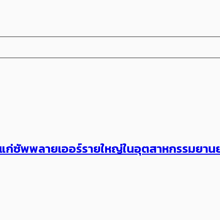
ศษ แก่ซัพพลายเออร์รายใหญ่ในอุตสาหกรรมยานย