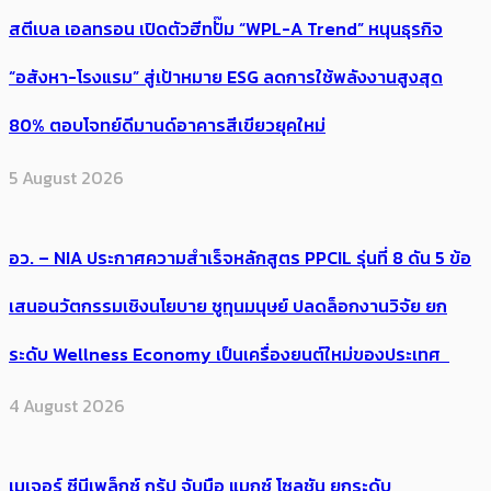
สตีเบล เอลทรอน เปิดตัวฮีทปั๊ม “WPL-A Trend” หนุนธุรกิจ
“อสังหา-โรงแรม” สู่เป้าหมาย ESG ลดการใช้พลังงานสูงสุด
80% ตอบโจทย์ดีมานด์อาคารสีเขียวยุคใหม่
5 August 2026
อว. – NIA ประกาศความสำเร็จหลักสูตร PPCIL รุ่นที่ 8 ดัน 5 ข้อ
เสนอนวัตกรรมเชิงนโยบาย ชูทุนมนุษย์ ปลดล็อกงานวิจัย ยก
ระดับ Wellness Economy เป็นเครื่องยนต์ใหม่ของประเทศ
4 August 2026
เมเจอร์ ซีนีเพล็กซ์ กรุ้ป จับมือ แมกซ์ โซลูชัน ยกระดับ