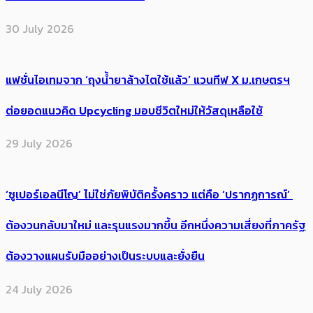
30 July 2026
แฟชั่นไอเทมจาก ‘ถุงน้ำยาล้างไตใช้แล้ว’ แวนทีฟ X ม.เกษตรฯ
ต่อยอดแนวคิด Upcycling มอบชีวิตใหม่ให้วัสดุเหลือใช้
29 July 2026
‘ซูเปอร์เอลนีโญ’ ไม่ใช่ภัยพิบัติครั้งคราว แต่คือ ‘ปรากฏการณ์’ ​
ต้อง​วนกลับมาใหม่ และรุนแรงมากขึ้น อีกหนึ่งความเสี่ยงที่ภาครัฐ
ต้องวางแผนรับมืออย่างเป็นระบบและยั่งยืน
24 July 2026