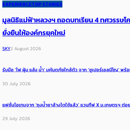
EXPERIENCE
TOP STORIES
มูลนิธิแม่ฟ้าหลวงฯ ถอดบทเรียน 4 ทศวรรษโคร
ยั่งยืนให้องค์กรยุคใหม่
SKY
2 August 2026
รับมือ ‘ไฟ ฝุ่น แล้ง น้ำ’ มหันตภัยใกล้ตัว จาก ‘ซูเปอร์เอลนีโญ’ 
30 July 2026
แฟชั่นไอเทมจาก ‘ถุงน้ำยาล้างไตใช้แล้ว’ แวนทีฟ X ม.เกษตรฯ ต่อย
29 July 2026