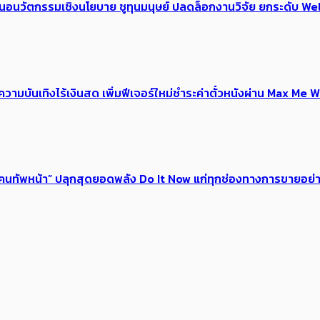
้อเสนอนวัตกรรมเชิงนโยบาย ชูทุนมนุษย์ ปลดล็อกงานวิจัย ยกระดับ
ณ์ความบันเทิงไร้เงินสด เพิ่มฟีเจอร์ใหม่ชำระค่าตั๋วหนังผ่าน Max 
 ของคนทัพหน้า” ปลุกสุดยอดพลัง Do It Now แก่ทุกช่องทางการขายอย