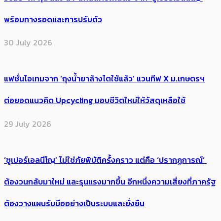
พร้อมทางรอดและการปรับตัว
30 July 2026
แฟชั่นไอเทมจาก ‘ถุงน้ำยาล้างไตใช้แล้ว’ แวนทีฟ X ม.เกษตรฯ
ต่อยอดแนวคิด Upcycling มอบชีวิตใหม่ให้วัสดุเหลือใช้
29 July 2026
‘ซูเปอร์เอลนีโญ’ ไม่ใช่ภัยพิบัติครั้งคราว แต่คือ ‘ปรากฏการณ์’ ​
ต้อง​วนกลับมาใหม่ และรุนแรงมากขึ้น อีกหนึ่งความเสี่ยงที่ภาครัฐ
ต้องวางแผนรับมืออย่างเป็นระบบและยั่งยืน