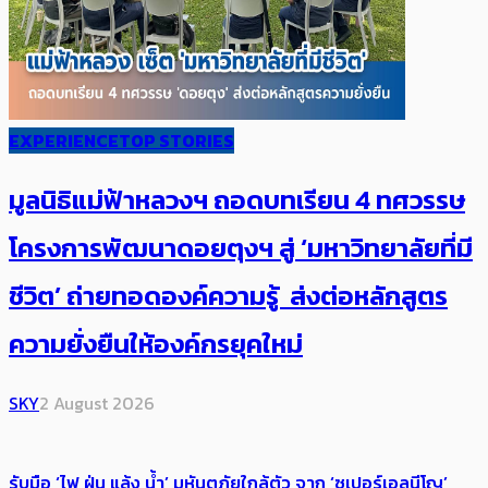
EXPERIENCE
TOP STORIES
มูลนิธิแม่ฟ้าหลวงฯ ถอดบทเรียน 4 ทศวรรษ
โครงการพัฒนาดอยตุงฯ สู่ ‘มหาวิทยาลัยที่มี
ชีวิต’ ถ่ายทอดองค์ความรู้ ส่งต่อหลักสูตร
ความยั่งยืนให้องค์กรยุคใหม่
SKY
2 August 2026
รับมือ ‘ไฟ ฝุ่น แล้ง น้ำ’ มหันตภัยใกล้ตัว จาก ‘ซูเปอร์เอลนีโญ’