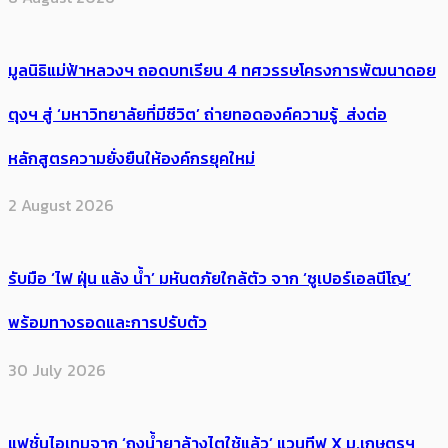
มูลนิธิแม่ฟ้าหลวงฯ ถอดบทเรียน 4 ทศวรรษโครงการพัฒนาดอย
ตุงฯ สู่ ‘มหาวิทยาลัยที่มีชีวิต’ ถ่ายทอดองค์ความรู้ ส่งต่อ
หลักสูตรความยั่งยืนให้องค์กรยุคใหม่
2 August 2026
รับมือ ‘ไฟ ฝุ่น แล้ง น้ำ’ มหันตภัยใกล้ตัว จาก ‘ซูเปอร์เอลนีโญ’
พร้อมทางรอดและการปรับตัว
30 July 2026
แฟชั่นไอเทมจาก ‘ถุงน้ำยาล้างไตใช้แล้ว’ แวนทีฟ X ม.เกษตรฯ