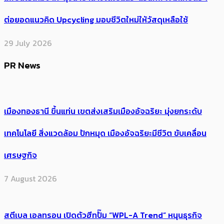
ต่อยอดแนวคิด Upcycling มอบชีวิตใหม่ให้วัสดุเหลือใช้
29 July 2026
PR News
เมืองทองธานี ขึ้นแท่น เขตส่งเสริมเมืองอัจฉริยะ มุ่งยกระดับ
เทคโนโลยี สิ่งแวดล้อม ปักหมุด เมืองอัจฉริยะมีชีวิต ขับเคลื่อน
เศรษฐกิจ
7 August 2026
สตีเบล เอลทรอน เปิดตัวฮีทปั๊ม “WPL-A Trend” หนุนธุรกิจ