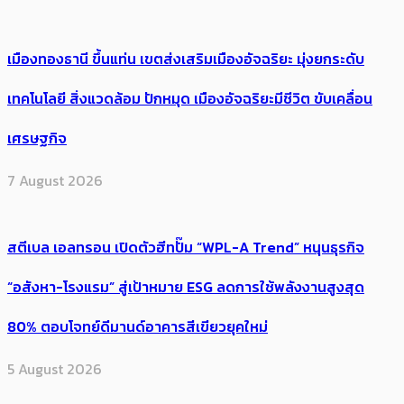
เมืองทองธานี ขึ้นแท่น เขตส่งเสริมเมืองอัจฉริยะ มุ่งยกระดับ
เทคโนโลยี สิ่งแวดล้อม ปักหมุด เมืองอัจฉริยะมีชีวิต ขับเคลื่อน
เศรษฐกิจ
7 August 2026
สตีเบล เอลทรอน เปิดตัวฮีทปั๊ม “WPL-A Trend” หนุนธุรกิจ
“อสังหา-โรงแรม” สู่เป้าหมาย ESG ลดการใช้พลังงานสูงสุด
80% ตอบโจทย์ดีมานด์อาคารสีเขียวยุคใหม่
5 August 2026