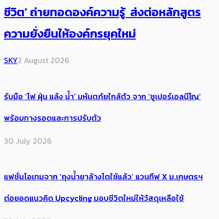
ชีวิต’ ถ่ายทอดองค์ความรู้ ส่งต่อหลักสูตร
ความยั่งยืนให้องค์กรยุคใหม่
SKY
2 August 2026
รับมือ ‘ไฟ ฝุ่น แล้ง น้ำ’ มหันตภัยใกล้ตัว จาก ‘ซูเปอร์เอลนีโญ’
พร้อมทางรอดและการปรับตัว
30 July 2026
แฟชั่นไอเทมจาก ‘ถุงน้ำยาล้างไตใช้แล้ว’ แวนทีฟ X ม.เกษตรฯ
ต่อยอดแนวคิด Upcycling มอบชีวิตใหม่ให้วัสดุเหลือใช้