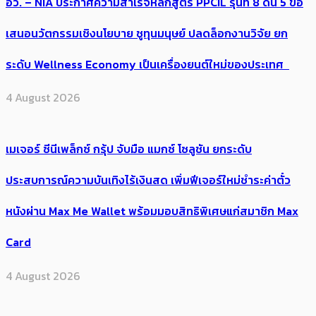
อว. – NIA ประกาศความสำเร็จหลักสูตร PPCIL รุ่นที่ 8 ดัน 5 ข้อ
เสนอนวัตกรรมเชิงนโยบาย ชูทุนมนุษย์ ปลดล็อกงานวิจัย ยก
ระดับ Wellness Economy เป็นเครื่องยนต์ใหม่ของประเทศ
4 August 2026
เมเจอร์ ซีนีเพล็กซ์ กรุ้ป จับมือ แมกซ์ โซลูชัน ยกระดับ
ประสบการณ์ความบันเทิงไร้เงินสด เพิ่มฟีเจอร์ใหม่ชำระค่าตั๋ว
หนังผ่าน Max Me Wallet พร้อมมอบสิทธิพิเศษแก่สมาชิก Max
Card
4 August 2026