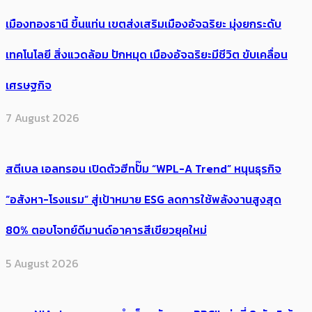
เมืองทองธานี ขึ้นแท่น เขตส่งเสริมเมืองอัจฉริยะ มุ่งยกระดับ
เทคโนโลยี สิ่งแวดล้อม ปักหมุด เมืองอัจฉริยะมีชีวิต ขับเคลื่อน
เศรษฐกิจ
7 August 2026
สตีเบล เอลทรอน เปิดตัวฮีทปั๊ม “WPL-A Trend” หนุนธุรกิจ
“อสังหา-โรงแรม” สู่เป้าหมาย ESG ลดการใช้พลังงานสูงสุด
80% ตอบโจทย์ดีมานด์อาคารสีเขียวยุคใหม่
5 August 2026