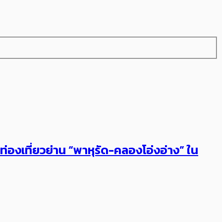
่องเที่ยวย่าน “พาหุรัด-คลองโอ่งอ่าง” ใน