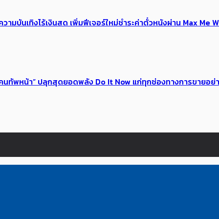
ณ์ความบันเทิงไร้เงินสด เพิ่มฟีเจอร์ใหม่ชำระค่าตั๋วหนังผ่าน Max 
 ของคนทัพหน้า” ปลุกสุดยอดพลัง Do It Now แก่ทุกช่องทางการขายอย