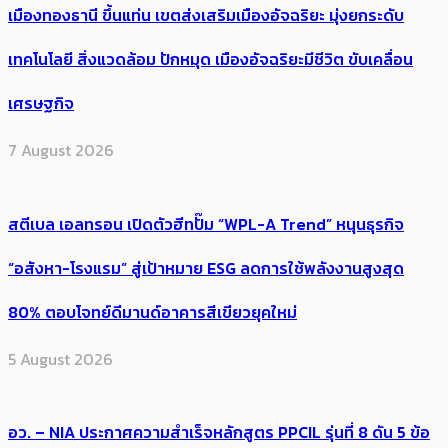
เมืองทองธานี ขึ้นแท่น เขตส่งเสริมเมืองอัจฉริยะ มุ่งยกระดับ
เทคโนโลยี สิ่งแวดล้อม ปักหมุด เมืองอัจฉริยะมีชีวิต ขับเคลื่อน
เศรษฐกิจ
7 August 2026
สตีเบล เอลทรอน เปิดตัวฮีทปั๊ม “WPL-A Trend” หนุนธุรกิจ
“อสังหา-โรงแรม” สู่เป้าหมาย ESG ลดการใช้พลังงานสูงสุด
80% ตอบโจทย์ดีมานด์อาคารสีเขียวยุคใหม่
5 August 2026
อว. – NIA ประกาศความสำเร็จหลักสูตร PPCIL รุ่นที่ 8 ดัน 5 ข้อ