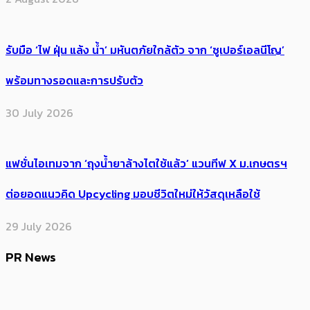
รับมือ ‘ไฟ ฝุ่น แล้ง น้ำ’ มหันตภัยใกล้ตัว จาก ‘ซูเปอร์เอลนีโญ’
พร้อมทางรอดและการปรับตัว
30 July 2026
แฟชั่นไอเทมจาก ‘ถุงน้ำยาล้างไตใช้แล้ว’ แวนทีฟ X ม.เกษตรฯ
ต่อยอดแนวคิด Upcycling มอบชีวิตใหม่ให้วัสดุเหลือใช้
29 July 2026
PR News