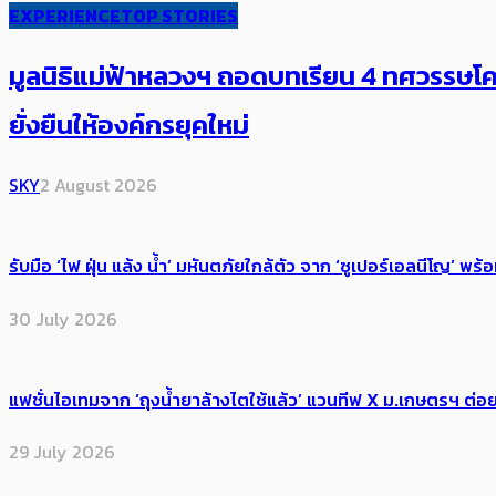
EXPERIENCE
TOP STORIES
มูลนิธิแม่ฟ้าหลวงฯ ถอดบทเรียน 4 ทศวรรษโคร
ยั่งยืนให้องค์กรยุคใหม่
SKY
2 August 2026
รับมือ ‘ไฟ ฝุ่น แล้ง น้ำ’ มหันตภัยใกล้ตัว จาก ‘ซูเปอร์เอลนีโญ’ 
30 July 2026
แฟชั่นไอเทมจาก ‘ถุงน้ำยาล้างไตใช้แล้ว’ แวนทีฟ X ม.เกษตรฯ ต่อย
29 July 2026