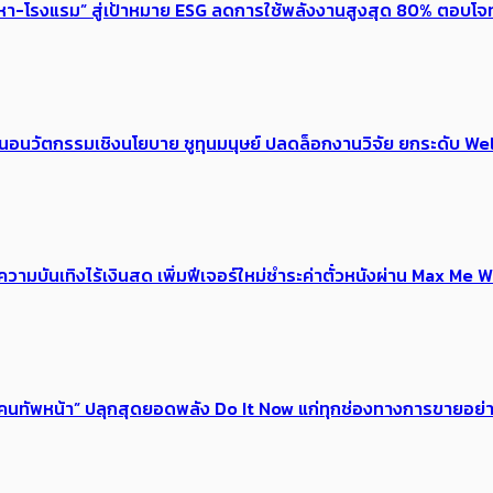
งหา-โรงแรม” สู่เป้าหมาย ESG ลดการใช้พลังงานสูงสุด 80% ตอบโจท
้อเสนอนวัตกรรมเชิงนโยบาย ชูทุนมนุษย์ ปลดล็อกงานวิจัย ยกระดับ
ณ์ความบันเทิงไร้เงินสด เพิ่มฟีเจอร์ใหม่ชำระค่าตั๋วหนังผ่าน Max 
 ของคนทัพหน้า” ปลุกสุดยอดพลัง Do It Now แก่ทุกช่องทางการขายอย