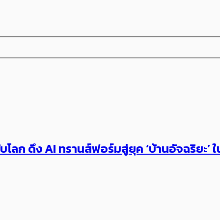
บโลก ดึง AI ทรานส์ฟอร์มสู่ยุค ‘บ้านอัจฉริ