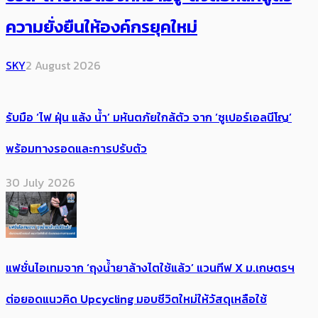
ความยั่งยืนให้องค์กรยุคใหม่
SKY
2 August 2026
รับมือ ‘ไฟ ฝุ่น แล้ง น้ำ’ มหันตภัยใกล้ตัว จาก ‘ซูเปอร์เอลนีโญ’
พร้อมทางรอดและการปรับตัว
30 July 2026
แฟชั่นไอเทมจาก ‘ถุงน้ำยาล้างไตใช้แล้ว’ แวนทีฟ X ม.เกษตรฯ
ต่อยอดแนวคิด Upcycling มอบชีวิตใหม่ให้วัสดุเหลือใช้