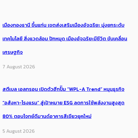
เมืองทองธานี ขึ้นแท่น เขตส่งเสริมเมืองอัจฉริยะ มุ่งยกระดับ
เทคโนโลยี สิ่งแวดล้อม ปักหมุด เมืองอัจฉริยะมีชีวิต ขับเคลื่อน
เศรษฐกิจ
7 August 2026
สตีเบล เอลทรอน เปิดตัวฮีทปั๊ม “WPL-A Trend” หนุนธุรกิจ
“อสังหา-โรงแรม” สู่เป้าหมาย ESG ลดการใช้พลังงานสูงสุด
80% ตอบโจทย์ดีมานด์อาคารสีเขียวยุคใหม่
5 August 2026