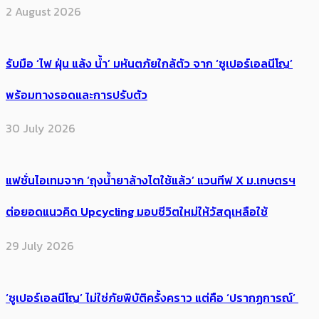
2 August 2026
รับมือ ‘ไฟ ฝุ่น แล้ง น้ำ’ มหันตภัยใกล้ตัว จาก ‘ซูเปอร์เอลนีโญ’
พร้อมทางรอดและการปรับตัว
30 July 2026
แฟชั่นไอเทมจาก ‘ถุงน้ำยาล้างไตใช้แล้ว’ แวนทีฟ X ม.เกษตรฯ
ต่อยอดแนวคิด Upcycling มอบชีวิตใหม่ให้วัสดุเหลือใช้
29 July 2026
‘ซูเปอร์เอลนีโญ’ ไม่ใช่ภัยพิบัติครั้งคราว แต่คือ ‘ปรากฏการณ์’ ​