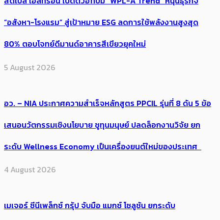
สตีเบล เอลทรอน เปิดตัวฮีทปั๊ม “WPL-A Trend” หนุนธุรกิจ
“อสังหา-โรงแรม” สู่เป้าหมาย ESG ลดการใช้พลังงานสูงสุด
80% ตอบโจทย์ดีมานด์อาคารสีเขียวยุคใหม่
5 August 2026
อว. – NIA ประกาศความสำเร็จหลักสูตร PPCIL รุ่นที่ 8 ดัน 5 ข้อ
เสนอนวัตกรรมเชิงนโยบาย ชูทุนมนุษย์ ปลดล็อกงานวิจัย ยก
ระดับ Wellness Economy เป็นเครื่องยนต์ใหม่ของประเทศ
4 August 2026
เมเจอร์ ซีนีเพล็กซ์ กรุ้ป จับมือ แมกซ์ โซลูชัน ยกระดับ