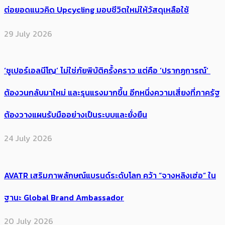
ต่อยอดแนวคิด Upcycling มอบชีวิตใหม่ให้วัสดุเหลือใช้
29 July 2026
‘ซูเปอร์เอลนีโญ’ ไม่ใช่ภัยพิบัติครั้งคราว แต่คือ ‘ปรากฏการณ์’ ​
ต้อง​วนกลับมาใหม่ และรุนแรงมากขึ้น อีกหนึ่งความเสี่ยงที่ภาครัฐ
ต้องวางแผนรับมืออย่างเป็นระบบและยั่งยืน
24 July 2026
AVATR เสริมภาพลักษณ์แบรนด์ระดับโลก คว้า “จางหลิงเฮ่อ” ใน
ฐานะ Global Brand Ambassador
20 July 2026