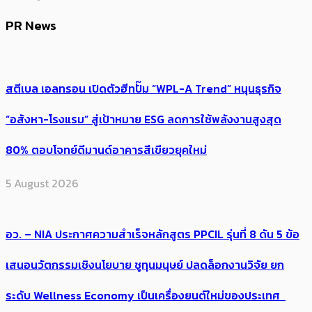
PR News
สตีเบล เอลทรอน เปิดตัวฮีทปั๊ม “WPL-A Trend” หนุนธุรกิจ
“อสังหา-โรงแรม” สู่เป้าหมาย ESG ลดการใช้พลังงานสูงสุด
80% ตอบโจทย์ดีมานด์อาคารสีเขียวยุคใหม่
5 August 2026
อว. – NIA ประกาศความสำเร็จหลักสูตร PPCIL รุ่นที่ 8 ดัน 5 ข้อ
เสนอนวัตกรรมเชิงนโยบาย ชูทุนมนุษย์ ปลดล็อกงานวิจัย ยก
ระดับ Wellness Economy เป็นเครื่องยนต์ใหม่ของประเทศ