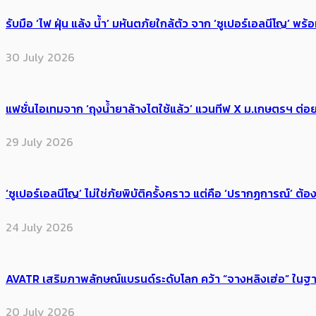
รับมือ ‘ไฟ ฝุ่น แล้ง น้ำ’ มหันตภัยใกล้ตัว จาก ‘ซูเปอร์เอลนีโญ’ 
30 July 2026
แฟชั่นไอเทมจาก ‘ถุงน้ำยาล้างไตใช้แล้ว’ แวนทีฟ X ม.เกษตรฯ ต่อย
29 July 2026
‘ซูเปอร์เอลนีโญ’ ไม่ใช่ภัยพิบัติครั้งคราว แต่คือ ‘ปรากฏการณ์’ ​ต
24 July 2026
AVATR เสริมภาพลักษณ์แบรนด์ระดับโลก คว้า “จางหลิงเฮ่อ” ใ
20 July 2026