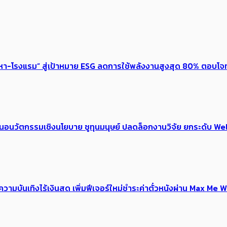
งหา-โรงแรม” สู่เป้าหมาย ESG ลดการใช้พลังงานสูงสุด 80% ตอบโจท
้อเสนอนวัตกรรมเชิงนโยบาย ชูทุนมนุษย์ ปลดล็อกงานวิจัย ยกระดับ
ณ์ความบันเทิงไร้เงินสด เพิ่มฟีเจอร์ใหม่ชำระค่าตั๋วหนังผ่าน Max 