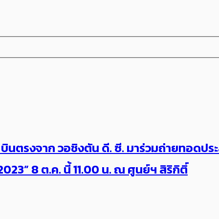
ll” บินตรงจาก วอชิงตัน ดี. ซี. มาร่วมถ่ายทอดป
3” 8 ต.ค. นี้ 11.00 น. ณ ศูนย์ฯ สิริกิติ์