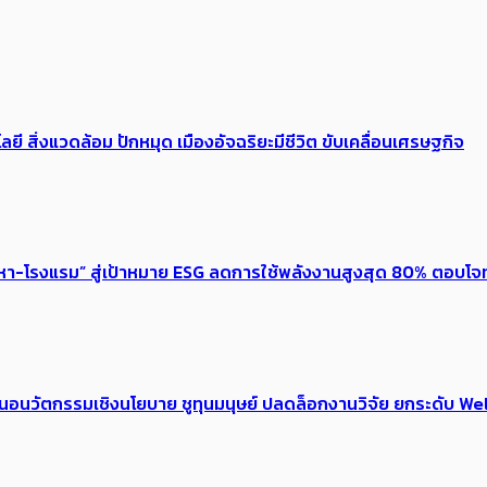
ลยี สิ่งแวดล้อม ปักหมุด เมืองอัจฉริยะมีชีวิต ขับเคลื่อนเศรษฐกิจ
งหา-โรงแรม” สู่เป้าหมาย ESG ลดการใช้พลังงานสูงสุด 80% ตอบโจท
้อเสนอนวัตกรรมเชิงนโยบาย ชูทุนมนุษย์ ปลดล็อกงานวิจัย ยกระดับ