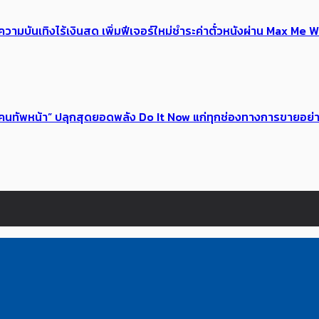
ณ์ความบันเทิงไร้เงินสด เพิ่มฟีเจอร์ใหม่ชำระค่าตั๋วหนังผ่าน Max 
 ของคนทัพหน้า” ปลุกสุดยอดพลัง Do It Now แก่ทุกช่องทางการขายอย