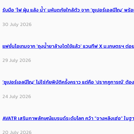
รับมือ ‘ไฟ ฝุ่น แล้ง น้ำ’ มหันตภัยใกล้ตัว จาก ‘ซูเปอร์เอลนีโญ’ 
30 July 2026
แฟชั่นไอเทมจาก ‘ถุงน้ำยาล้างไตใช้แล้ว’ แวนทีฟ X ม.เกษตรฯ ต่อย
29 July 2026
‘ซูเปอร์เอลนีโญ’ ไม่ใช่ภัยพิบัติครั้งคราว แต่คือ ‘ปรากฏการณ์’ ​ต
24 July 2026
AVATR เสริมภาพลักษณ์แบรนด์ระดับโลก คว้า “จางหลิงเฮ่อ” ใ
20 July 2026