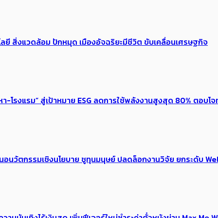
ลยี สิ่งแวดล้อม ปักหมุด เมืองอัจฉริยะมีชีวิต ขับเคลื่อนเศรษฐกิจ
งหา-โรงแรม” สู่เป้าหมาย ESG ลดการใช้พลังงานสูงสุด 80% ตอบโจท
้อเสนอนวัตกรรมเชิงนโยบาย ชูทุนมนุษย์ ปลดล็อกงานวิจัย ยกระดับ
ณ์ความบันเทิงไร้เงินสด เพิ่มฟีเจอร์ใหม่ชำระค่าตั๋วหนังผ่าน Max 