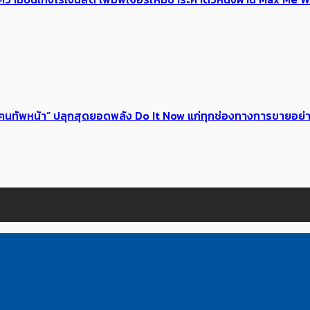
 ของคนทัพหน้า” ปลุกสุดยอดพลัง Do It Now แก่ทุกช่องทางการขายอย