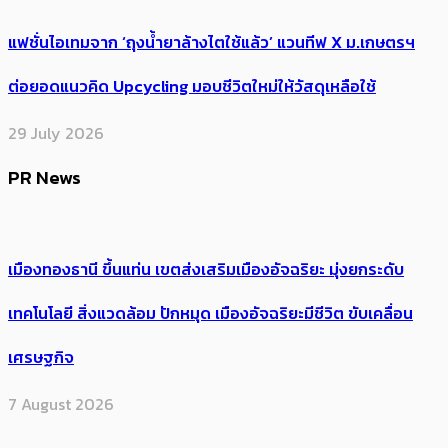
แฟชั่นไอเทมจาก ‘ถุงน้ำยาล้างไตใช้แล้ว’ แวนทีฟ X ม.เกษตรฯ
ต่อยอดแนวคิด Upcycling มอบชีวิตใหม่ให้วัสดุเหลือใช้
29 July 2026
PR News
เมืองทองธานี ขึ้นแท่น เขตส่งเสริมเมืองอัจฉริยะ มุ่งยกระดับ
เทคโนโลยี สิ่งแวดล้อม ปักหมุด เมืองอัจฉริยะมีชีวิต ขับเคลื่อน
เศรษฐกิจ
7 August 2026