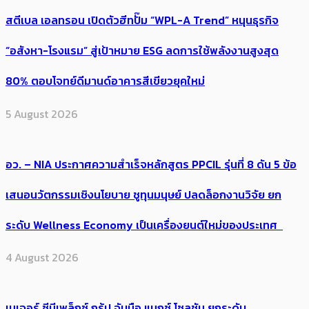
สตีเบล เอลทรอน เปิดตัวฮีทปั๊ม “WPL-A Trend” หนุนธุรกิจ
“อสังหา-โรงแรม” สู่เป้าหมาย ESG ลดการใช้พลังงานสูงสุด
80% ตอบโจทย์ดีมานด์อาคารสีเขียวยุคใหม่
5 August 2026
อว. – NIA ประกาศความสำเร็จหลักสูตร PPCIL รุ่นที่ 8 ดัน 5 ข้อ
เสนอนวัตกรรมเชิงนโยบาย ชูทุนมนุษย์ ปลดล็อกงานวิจัย ยก
ระดับ Wellness Economy เป็นเครื่องยนต์ใหม่ของประเทศ
4 August 2026
เมเจอร์ ซีนีเพล็กซ์ กรุ้ป จับมือ แมกซ์ โซลูชัน ยกระดับ