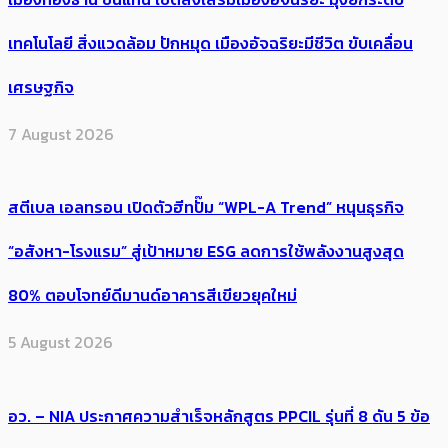
เทคโนโลยี สิ่งแวดล้อม ปักหมุด เมืองอัจฉริยะมีชีวิต ขับเคลื่อน
เศรษฐกิจ
7 August 2026
สตีเบล เอลทรอน เปิดตัวฮีทปั๊ม “WPL-A Trend” หนุนธุรกิจ
“อสังหา-โรงแรม” สู่เป้าหมาย ESG ลดการใช้พลังงานสูงสุด
80% ตอบโจทย์ดีมานด์อาคารสีเขียวยุคใหม่
5 August 2026
อว. – NIA ประกาศความสำเร็จหลักสูตร PPCIL รุ่นที่ 8 ดัน 5 ข้อ