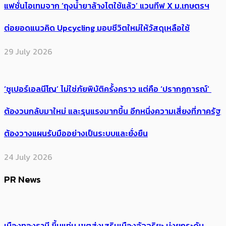
แฟชั่นไอเทมจาก ‘ถุงน้ำยาล้างไตใช้แล้ว’ แวนทีฟ X ม.เกษตรฯ
ต่อยอดแนวคิด Upcycling มอบชีวิตใหม่ให้วัสดุเหลือใช้
29 July 2026
‘ซูเปอร์เอลนีโญ’ ไม่ใช่ภัยพิบัติครั้งคราว แต่คือ ‘ปรากฏการณ์’ ​
ต้อง​วนกลับมาใหม่ และรุนแรงมากขึ้น อีกหนึ่งความเสี่ยงที่ภาครัฐ
ต้องวางแผนรับมืออย่างเป็นระบบและยั่งยืน
24 July 2026
PR News
เมืองทองธานี ขึ้นแท่น เขตส่งเสริมเมืองอัจฉริยะ มุ่งยกระดับ